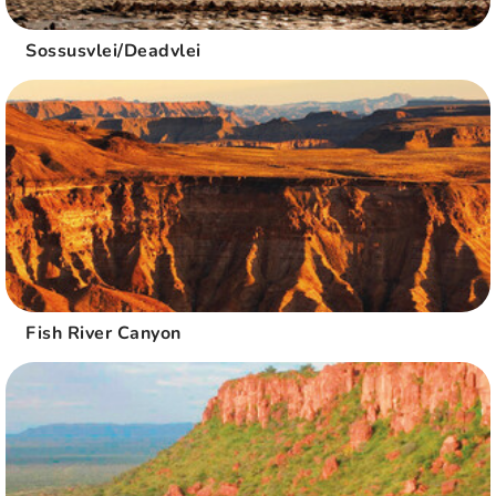
Sossusvlei/Deadvlei
Fish River Canyon