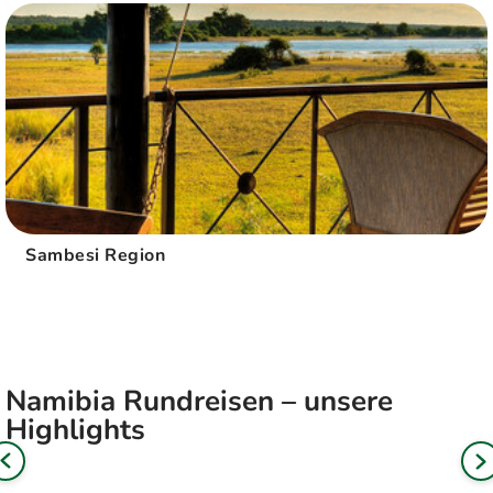
Sambesi Region
Namibia Rundreisen – unsere
Highlights
d
s
N
B