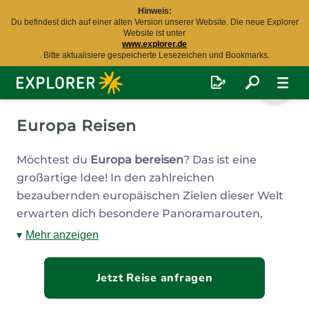
Hinweis:
Du befindest dich auf einer alten Version unserer Website. Die neue Explorer
Website ist unter
www.explorer.de
. Bitte aktualisiere gespeicherte Lesezeichen und Bookmarks.
Explorer
Fernreisen
Europa Reisen
Möchtest du
Europa bereisen
? Das ist eine
großartige Idee! In den zahlreichen
bezaubernden europäischen Zielen dieser Welt
erwarten dich besondere Panoramarouten,
atemberaubende Berg- und Inselwelten,
Mehr anzeigen
beeindruckende Nationalparks, malerische
Sandstrände und einzigartige Landschaften.
Jetzt Reise anfragen
Unsere erfahrenen Reiseexperten sind für dich
da und erstellen ein maßgeschneidertes