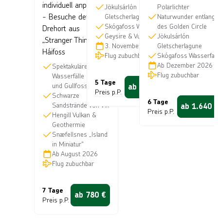
individuell anpassbar
Jökulsárlón
Polarlichter
- Besuche den
Gletscherlagune
Naturwunder entlang
Skógafoss Wasserfall
des Golden Circle
Drehort aus
Geysire & Vulkane
Jökulsárlón
„Stranger Things“ in
3. November 2026
Gletscherlagune
Háifoss
Flug zubuchbar
Skógafoss Wasserfall
Ab
Dezember 2026
Spektakuläre
Flug zubuchbar
Wasserfälle Háifoss
5 Tage
und Gullfoss
ab
1.050
€
Preis p.P.
Schwarze
6 Tage
Sandstrände von Vík
ab
1.640
Preis p.P.
Hengill Vulkan &
Geothermie
Snæfellsnes „Island
in Miniatur"
Ab
August 2026
Flug zubuchbar
7 Tage
ab
780
€
Preis p.P.