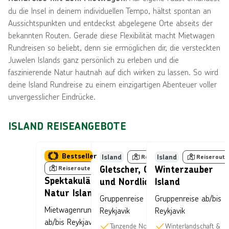
du die Insel in deinem individuellen Tempo, hältst spontan an
Aussichtspunkten und entdeckst abgelegene Orte abseits der
bekannten Routen. Gerade diese Flexibilität macht Mietwagen
Rundreisen so beliebt, denn sie ermöglichen dir, die versteckten
Juwelen Islands ganz persönlich zu erleben und die
faszinierende Natur hautnah auf dich wirken zu lassen. So wird
deine Island Rundreise zu einem einzigartigen Abenteuer voller
unvergesslicher Eindrücke.
ISLAND REISEANGEBOTE
Bild von © Fyletto über Getty Images
Bild von © Thorir-N-K
Bi
Island
Bestseller
Island
Island
Reiseroute
Reiseroute
Gletscher, Geysire
Winterzauber
Reiseroute
Spektakuläre
und Nordlichter
Island
Natur Islands
Gruppenreise ab/bis
Gruppenreise ab/bis
Mietwagenrundreise
Reykjavik
Reykjavik
ab/bis Reykjavik -
Tanzende Nordlichter
Winterlandschaft &