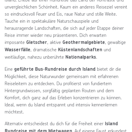
unvergleichlichen Schönheit. Kaum ein anderes Reiseziel vereint
so eindrucksvoll Feuer und Eis, raue Natur und stille Weite.
Tauche ein in spektakuläre Naturschauspiele und
herausragende Landschaften, die sich auf jeder Etappe deiner
Reise immer wieder neu präsentieren. Dich erwarten
imposante
, aktive
, gewaltige
Gletscher
Geothermalgebiete
, dramatische
und
Wasserfälle
Küstenlandschaften
weitläufige, nahezu unberührte
.
Nationalparks
Eine
bietet dir die
geführte Bus‑Rundreise durch Island
Möglichkeit, diese Naturwunder gemeinsam mit erfahrenen
Reiseleitern zu entdecken. Du profitierst von fundiertem
Hintergrundwissen, sorgfältig geplanten Routen und dem
Komfort, dich ganz auf das Erleben konzentrieren zu können.
Ideal, wenn du Island entspannt und intensiv kennenlernen
möchtest.
Alternativ entscheidest du dich für die Freiheit einer
Island
. Auf eigene Faust erkundest
Rundreise mit dem Mietwagen