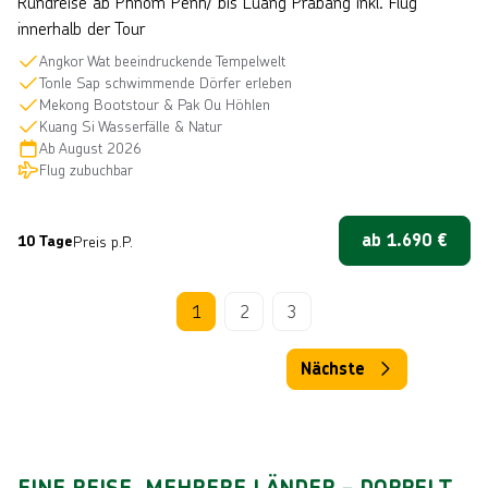
Rundreise ab Phnom Penh/ bis Luang Prabang inkl. Flug
innerhalb der Tour
Angkor Wat beeindruckende Tempelwelt
Tonle Sap schwimmende Dörfer erleben
Mekong Bootstour & Pak Ou Höhlen
Kuang Si Wasserfälle & Natur
Ab
August 2026
Flug zubuchbar
ab
1.690
€
10 Tage
Preis p.P.
1
2
3
Nächste