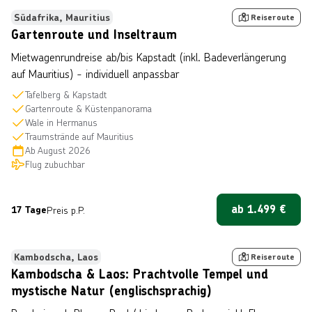
Südafrika, Mauritius
Reiseroute
Gartenroute und Inseltraum
Mietwagenrundreise ab/bis Kapstadt (inkl. Badeverlängerung
auf Mauritius) - individuell anpassbar
Tafelberg & Kapstadt
Gartenroute & Küstenpanorama
Wale in Hermanus
Traumstrände auf Mauritius
Ab
August 2026
Flug zubuchbar
ab
1.499
€
17 Tage
Preis p.P.
 Zgr Pro, lizensiert unter © Getty Images/iStockphoto
Kambodscha, Laos
Reiseroute
Kambodscha & Laos: Prachtvolle Tempel und
mystische Natur (englischsprachig)