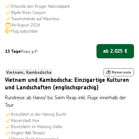
Erkunde den Krüger Nationalpark
Blyde River Canyon
Traumstrände auf Mauritius
Ab
August 2026
Flug zubuchbar
ab
2.025
€
13 Tage
Preis p.P.
 © tawatchaiprakobkit über Getty Images
Vietnam, Kambodscha
Reiseroute
Vietnam und Kambodscha: Einzigartige Kulturen
und Landschaften (englischsprachig)
Rundreise ab Hanoi/ bis Siem Reap inkl. Flüge innerhalb der
Tour
Kreuzfahrt in der Halong Bucht
Kaiserstadt Hue
Bootsfahrt im Mekong Delta
Angkor Wat Tempel
Phnom Penh Königspalast