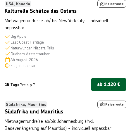
Bestseller
USA, Kanada
Reiseroute
Kulturelle Schätze des Ostens
Mietwagenrundreise ab/ bis New York City - individuell
anpassbar
Big Apple
East Coast Heritage
Naturwunder Niagara Falls
Québecs Altstadtzauber
Ab
August 2026
Flug zubuchbar
ab
1.120
€
15 Tage
Preis p.P.
n © Seyms über Getty Images
Bestseller
Südafrika, Mauritius
Reiseroute
Südafrika und Mauritius
Mietwagenrundreise ab/bis Johannesburg (inkl.
Badeverlängerung auf Mauritius) - individuell anpassbar