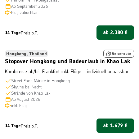
Ab
September 2026
Flug zubuchbar
ab
2.380
€
14 Tage
Preis p.P.
 © cozyta über Getty Images
Hongkong, Thailand
Reiseroute
Stopover Hongkong und Badeurlaub in Khao Lak
Kombireise ab/bis Frankfurt inkl. Flüge - individuell anpassbar
Street Food Märkte in Hongkong
Skyline bei Nacht
Strände von Khao Lak
Ab
August 2026
inkl. Flug
ab
1.479
€
14 Tage
Preis p.P.
n © kavram über Getty Images