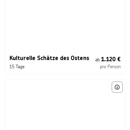
Kulturelle Schätze des Ostens
1.120
€
ab
15 Tage
pro Person
Bild von © 