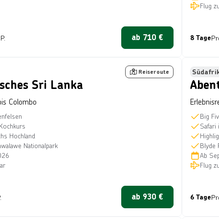
Flug z
ab
710
€
P.
8 Tage
Pr
ages
Bild von © Thomas Retter
Bes
Südafri
Reiseroute
sches Sri Lanka
Abent
bis Colombo
Erlebnis
enfelsen
Big Fi
 Kochkurs
Safari
chs Hochland
Highli
awalawe Nationalpark
Blyde 
026
Ab
Se
ar
Flug z
ab
930
€
.
6 Tage
Pr
oto
Bild von © Getty Images/