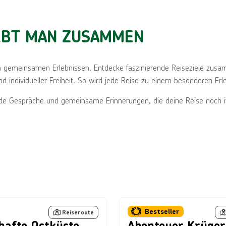
LEBT MAN ZUSAMMEN
 gemeinsamen Erlebnissen. Entdecke faszinierende Reiseziele zusamm
 individueller Freiheit. So wird jede Reise zu einem besonderen Er
de Gespräche und gemeinsame Erinnerungen, die deine Reise noch i
y Images
Bild von Jesse Lindemann, lizensiert unter © Tourism and Ev
Bestseller
Südafrika
Reiseroute
afte Ostküste
Abenteuer Krüger