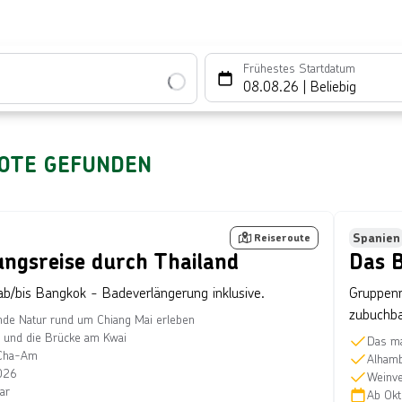
Frühestes Startdatum
08.08.26
|
Beliebig
OTE GEFUNDEN
tty Images
Bild von © SCStock über 
er
Bes
Spanien
Reiseroute
ngsreise durch Thailand
Das B
ab/bis Bangkok - Badeverlängerung inklusive.
Gruppenr
zubuchb
de Natur rund um Chiang Mai erleben
 und die Brücke am Kwai
Das ma
 Cha-Am
Alhamb
026
Weinve
ar
Ab
Ok