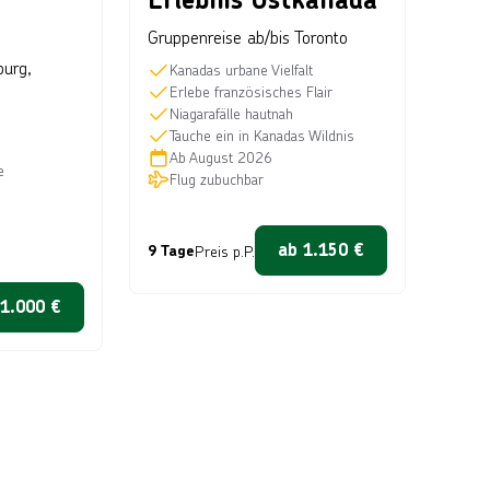
Gruppenreise ab/bis Toronto
burg,
Kanadas urbane Vielfalt
Erlebe französisches Flair
Niagarafälle hautnah
Tauche ein in Kanadas Wildnis
Ab
August 2026
e
Flug zubuchbar
ab
1.150
€
9 Tage
Preis p.P.
1.000
€