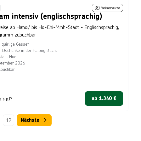
tseller
Reiseroute
am intensiv (englischsprachig)
eise ab Hanoi/ bis Ho-Chi-Minh-Stadt - Englischsprachig,
gramm zubuchbar
 quirlige Gassen
r Dschunke in der Halong Bucht
stadt Hue
ptember 2026
ubuchbar
ab
1.340
€
eis p.P.
12
Nächste