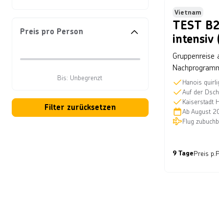
Bestsell
Vietnam
TEST B2
Preis pro Person
intensiv
Gruppenreise 
Nachprogramm
Bis: Unbegrenzt
Hanois quirl
Preis pro Person
Auf der Dsch
Kaiserstadt 
Filter zurücksetzen
Ab
August 2
Flug zubuchb
9 Tage
Preis p.P