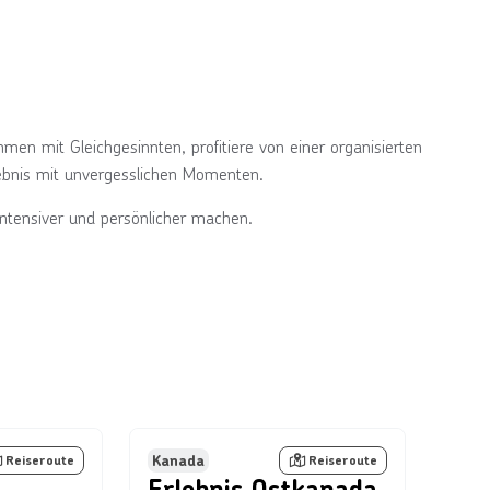
en mit Gleichgesinnten, profitiere von einer organisierten
lebnis mit unvergesslichen Momenten.
ntensiver und persönlicher machen.
ents Queensland
Bild von © Thomas Retterath über Getty Images
Bild von © Elijah-Lovkoff
Kanada
Reiseroute
Reiseroute
Erlebnis Ostkanada