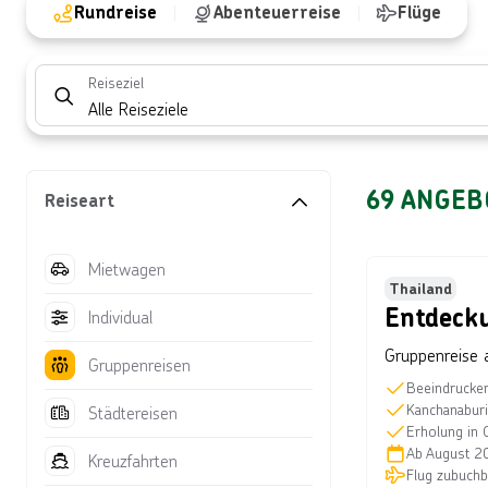
Rundreise
Abenteuerreise
Flüge
Reiseziel
Alle Reiseziele
69
ANGEB
Reiseart
Bild von © izzetugutmen über Ge
Mietwagen
Bestsell
Thailand
Entdecku
Individual
Gruppenreise 
Gruppenreisen
Beeindrucken
Kanchanaburi
Städtereisen
Erholung in
Ab
August 2
Kreuzfahrten
Flug zubuchb