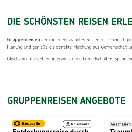
Gruppenreisen
DIE SCHÖNSTEN REISEN ER
Gemeinsam die
verbinden entspanntes Reisen mit einzigartigen
Gruppenreisen
Welt entdecken
Planung und genieße die perfekte Mischung aus Gemeinschaft und
Gleichzeitig entstehen unterwegs neue Freundschaften, spannen
Reiseangebot direkt
anfragen
GRUPPENREISEN ANGEBOTE
Bild von © izzetugutmen über Gett
Bestseller
Thailand
Australien
Reiseroute
Entdeckungsreise durch
Traumh