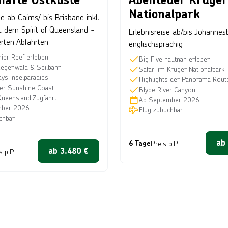
Nationalpark
e ab Cairns/ bis Brisbane inkl.
t dem Spirit of Queensland -
Erlebnisreise ab/bis Johannes
erten Abfahrten
englischsprachig
rier Reef erleben
Big Five hautnah erleben
Regenwald & Seilbahn
Safari im Krüger Nationalpark
ys Inselparadies
Highlights der Panorama Rout
er Sunshine Coast
Blyde River Canyon
 Queensland Zugfahrt
Ab
September 2026
ber 2026
Flug zubuchbar
chbar
ab
6 Tage
Preis p.P.
ab
3.480
€
s p.P.