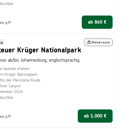
ubuchbar
ab
860
€
eis p.P.
ath über Getty Images
tseller
ka
Reiseroute
euer Krüger Nationalpark
reise ab/bis Johannesburg, englischsprachig
ve hautnah erleben
 im Krüger Nationalpark
ghts der Panorama Route
River Canyon
ptember 2026
ubuchbar
ab
1.000
€
eis p.P.
iStockphoto