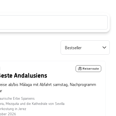
Bestseller
Getty Images
tseller
Reiseroute
este Andalusiens
eise ab/bis Málaga mit Abfahrt samstag, Nachprogramm
ar
urische Erbe Spaniens
ra, Mezquita und die Kathedrale von Sevilla
rkostung in Jerez
tober 2026