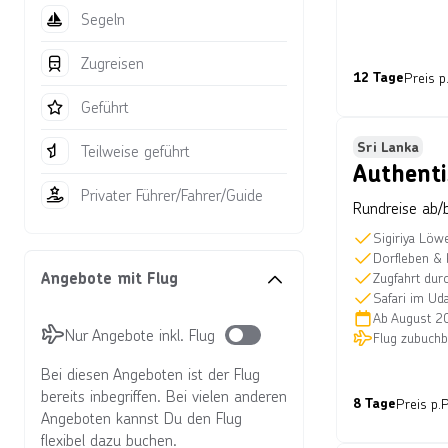
Segeln
Zugreisen
12 Tage
Preis p.
Bild von © saiko3p über Getty Im
Geführt
Sri Lanka
Teilweise geführt
Authenti
Privater Führer/Fahrer/Guide
Rundreise ab/
Sigiriya Löw
Dorfleben &
Angebote mit Flug
Zugfahrt dur
Safari im Ud
Ab
August 2
Nur Angebote inkl. Flug
Flug zubuchb
Bei diesen Angeboten ist der Flug
bereits inbegriffen. Bei vielen anderen
8 Tage
Preis p.P
Angeboten kannst Du den Flug
Bild von © Getty Images/iStockph
flexibel dazu buchen.