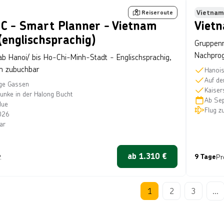
er
Bes
Vietnam
Reiseroute
C - Smart Planner - Vietnam
Vietn
 (englischsprachig)
Gruppenr
Nachpro
ab Hanoi/ bis Ho-Chi-Minh-Stadt - Englischsprachig,
 zubuchbar
Hanois
Auf de
ige Gassen
Kaiser
unke in der Halong Bucht
Ab
Se
Hue
Flug z
026
ar
ab
1.310
€
.
9 Tage
Pr
1
2
3
...