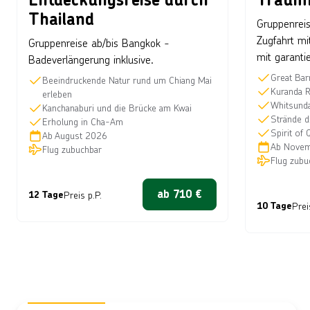
Thailand
Gruppenreis
Zugfahrt mi
Gruppenreise ab/bis Bangkok -
mit garanti
Badeverlängerung inklusive.
Great Bar
Beeindruckende Natur rund um Chiang Mai
Kuranda 
erleben
Whitsunda
Kanchanaburi und die Brücke am Kwai
Strände d
Erholung in Cha-Am
Spirit of
Ab
August 2026
Ab
Novem
Flug zubuchbar
Flug zubu
ab
710
€
12 Tage
Preis p.P.
10 Tage
Prei