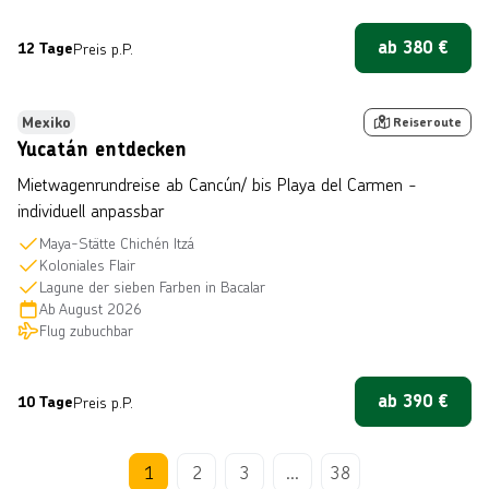
ab
380
€
12 Tage
Preis p.P.
n © SL_Photography über Getty Images
Bestseller
Mexiko
Reiseroute
Yucatán entdecken
Mietwagenrundreise ab Cancún/ bis Playa del Carmen -
individuell anpassbar
Maya-Stätte Chichén Itzá
Koloniales Flair
Lagune der sieben Farben in Bacalar
Ab
August 2026
Flug zubuchbar
ab
390
€
10 Tage
Preis p.P.
1
2
3
...
38