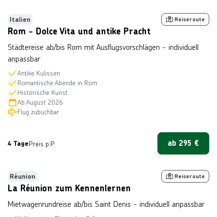
Bestseller
Italien
Reiseroute
Rom - Dolce Vita und antike Pracht
Städtereise ab/bis Rom mit Ausflugsvorschlägen - individuell
anpassbar
Antike Kulissen
Romantische Abende in Rom
Historische Kunst
Ab
August 2026
Flug zubuchbar
ab
295
€
4 Tage
Preis p.P.
n © IRT/Emmanuel Virin
Bestseller
Réunion
Reiseroute
La Réunion zum Kennenlernen
Mietwagenrundreise ab/bis Saint Denis - individuell anpassbar