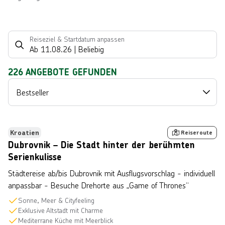
Reiseziel & Startdatum anpassen
Ab
11.08.26
|
Beliebig
226
ANGEBOTE GEFUNDEN
Bestseller
 © xbrchx über Getty Images
Bestseller
Kroatien
Reiseroute
Dubrovnik – Die Stadt hinter der berühmten
Serienkulisse
Städtereise ab/bis Dubrovnik mit Ausflugsvorschlag - individuell
anpassbar - Besuche Drehorte aus „Game of Thrones“
Sonne, Meer & Cityfeeling
Exklusive Altstadt mit Charme
Mediterrane Küche mit Meerblick