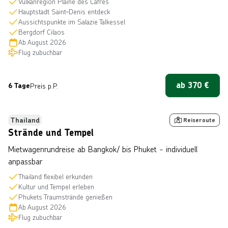
Vulkanregion Plaine des Cafres
Hauptstadt Saint‑Denis entdeck
Aussichtspunkte im Salazie Talkessel
Bergdorf Cilaos
Ab
August 2026
Flug zubuchbar
ab
370
€
6 Tage
Preis p.P.
 © Travel Wild über Getty Images
Bestseller
Thailand
Reiseroute
Strände und Tempel
Mietwagenrundreise ab Bangkok/ bis Phuket - individuell
anpassbar
Thailand flexibel erkunden
Kultur und Tempel erleben
Phukets Traumstrände genießen
Ab
August 2026
Flug zubuchbar