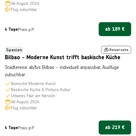
Ab
August 2026
Flug zubuchbar
ab
189
€
4 Tage
Preis p.P.
 © LucVi, lizensiert unter Getty Images/iStockphoto
Bestseller
Spanien
Reiseroute
Bilbao - Moderne Kunst trifft baskische Küche
Städtereise ab/bis Bilbao - individuell anpassbar, Ausflüge
zubuchbar
Ikonische Moderne Kunst
Baskische Küche & Pintxos Kultur
Urbanes Flair am Nervión
Ab
August 2026
Flug zubuchbar
ab
219
€
4 Tage
Preis p.P.
 © vwalakte über Getty Images