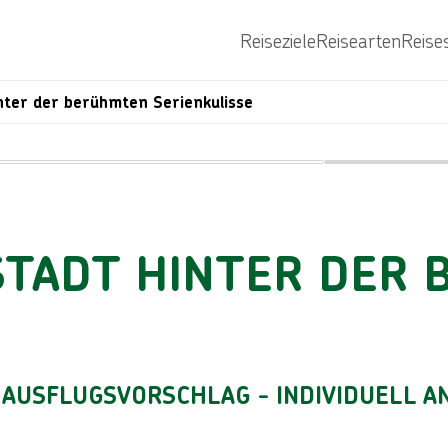
Reiseziele
Reisearten
Reise
inter der berühmten Serienkulisse
Reiseroute
Bild von © xbrchx über Getty Images
 STADT HINTER DER
T AUSFLUGSVORSCHLAG - INDIVIDUELL 