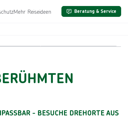
schutz
Mehr Reiseideen
Beratung & Service
Bild von © SCStock, lizensiert unter Getty Images/iStockphoto
 BERÜHMTEN
ANPASSBAR - BESUCHE DREHORTE AUS