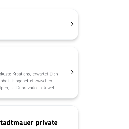
aküste Kroatiens, erwartet Dich
önheit. Eingebettet zwischen
en, ist Dubrovnik ein Juwel
Gassen der Altstadt, erkunde
ische Stätten. Mit ihrem
ulinarischen Angebot verspricht
tadtmauer private