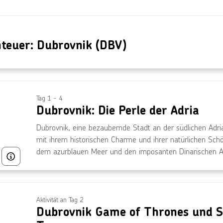
nteuer: Dubrovnik (DBV)
Tag 1 - 4
Dubrovnik: Die Perle der Adria
Dubrovnik, eine bezaubernde Stadt an der südlichen Adri
mit ihrem historischen Charme und ihrer natürlichen Sch
dem azurblauen Meer und den imposanten Dinarischen Alp
Bild von © SCStock, lizensiert unter Getty Images/iStockphoto
der dalmatinischen Küste. Tauche ein in die malerischen 
mittelalterliche Mauern und entdecke faszinierende histor
mediterranen Klima, ihrer reichen Geschichte und ihrem k
Dubrovnik ein unvergessliches Reiseerlebnis.
Aktivität an Tag 2
Dubrovnik Game of Thrones und S