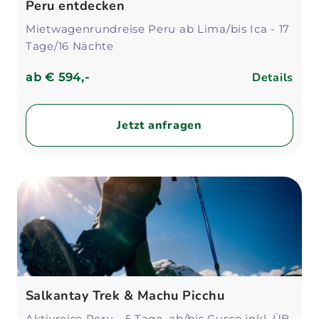
Unsere Reiseexperten beraten dich für dein
Peru entdecken
individuelles Abenteuer in Peru!
Mietwagenrundreise Peru ab Lima/bis Ica - 17
Tage/16 Nächte
Details
ab
€ 594,-
Jetzt anfragen
Salkantay Trek & Machu Picchu
Aktivreise Peru - 5 Tage, ab/bis Cusco inkl. ÜB