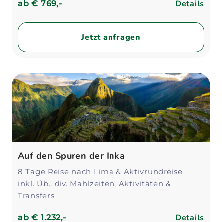
Details
ab
€ 769,-
Jetzt anfragen
Auf den Spuren der Inka
8 Tage Reise nach Lima & Aktivrundreise
inkl. Üb., div. Mahlzeiten, Aktivitäten &
Transfers
Details
ab
€ 1.232,-