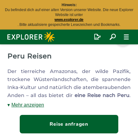
Hinweis:
Du befindest dich auf einer alten Version unserer Website. Die neue Explorer
Website ist unter
www.explorer.de
. Bitte aktualisiere gespeicherte Lesezeichen und Bookmarks.
Explorer
Fernreisen
Peru Reisen
Der tierreiche Amazonas, der wilde Pazifik,
trockene Wüstenlandschaften, die spannende
Inka-Kultur und natürlich die atemberaubenden
Anden – all das bietet dir
eine Reise nach Peru
.
Das
südamerikanische Land
gilt wohl als eins der
Mehr anzeigen
vielfältigsten Reiseziele weltweit. Du kannst hier
einen unvergesslichen Urlaub erleben und ganz
Reise anfragen
nach deinen Wünschen und Bedürfnissen die
Hauptaugenmerke auf die jeweiligen Regionen