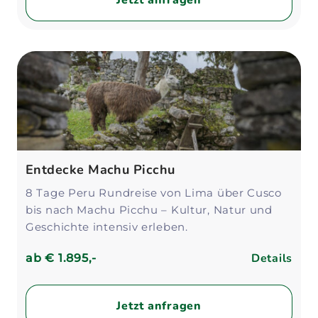
Jetzt anfragen
Entdecke Machu Picchu
8 Tage Peru Rundreise von Lima über Cusco
bis nach Machu Picchu – Kultur, Natur und
Geschichte intensiv erleben.
Details
ab
€ 1.895,-
Jetzt anfragen