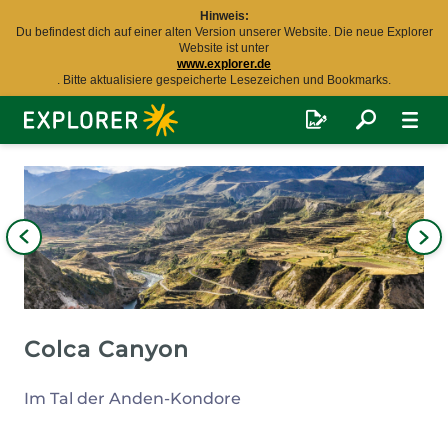
Hinweis:
Du befindest dich auf einer alten Version unserer Website. Die neue Explorer
Website ist unter
www.explorer.de
. Bitte aktualisiere gespeicherte Lesezeichen und Bookmarks.
Explorer
Fernreisen
Bild
iges
Nä
Bil
Colca Canyon
Im Tal der Anden-Kondore