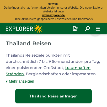
Hinweis:
Du befindest dich auf einer alten Version unserer Website. Die neue Explorer
Website ist unter
www.explorer.de
. Bitte aktualisiere gespeicherte Lesezeichen und Bookmarks.
Explorer
Fernreisen
Thailand Reisen
Thailands Reiseziele punkten mit
durchschnittlich 7 bis 9 Sonnenstunden pro Tag,
einer pulsierenden Großstadt,
traumhaften
Stränden
, Berglandschaften oder imposanten
Tempeln mit einer spannenden Kultur.
Thailand
Mehr anzeigen
Reisen
liefern das Rundumpaket und bieten für
jeden Geschmack das Richtige. Das
Thailand Reise anfragen
südostasiatische Land ist außerdem bekannt für
leckeres Essen, gute Infrastruktur und