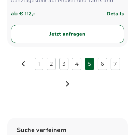
Ganztagestour auf Phuket und Yao Island
Details
ab
€ 112,-
Jetzt anfragen
1
2
3
4
5
6
7
zurück
weiter
Suche verfeinern