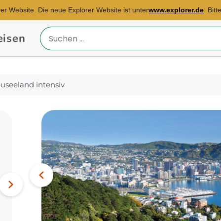
rer Website. Die neue Explorer Website ist unter
www.explorer.de
. Bit
eisen
Reiseland
eingeben
useeland intensiv
Reisebüro Hannover
E-Mail:
Bild
fiona.kauke@explorer.de
Vorheriges
Kambodscha, Thailand,
Nächstes
Vietnam...
Bild