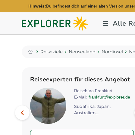
Hinweis:
Du befindest dich auf einer alten Version unse
Explorer
Alle R
Fernreisen
Reiseziele
Neuseeland
Nordinsel
Ne
Home
Reiseexperten für dieses Angebot
ver
Reisebüro Frankfurt
E-Mail:
frankfurt@explorer.de
orer.de
Bild
Südafrika, Japan,
Vorheriges
Australien...