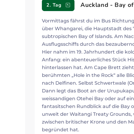
Auckland - Bay of
2. Tag
Vormittags fährst du im Bus Richtun
über Whangarei, die Hauptstadt des 
subtropischen Bay of Islands. Am Nac
Ausflugsschiffs durch das bezaubernde
Hier nahm im 19. Jahrhundert die kol
Anfang: ein abenteuerliches Stück His
hinterlassen hat. Am Cape Brett zieht
berühmten „Hole in the Rock“ alle Bl
nach Delfinen. Selbst Schwertwale (O
Dann legt das Boot an der Urupukapuk
weissandigen Otehei Bay oder auf ei
fantasitschen Rundblick auf die Bay o
unweit der Waitangi Treaty Grounds, 
zwischen britischer Krone und den Ma
begründet hat.