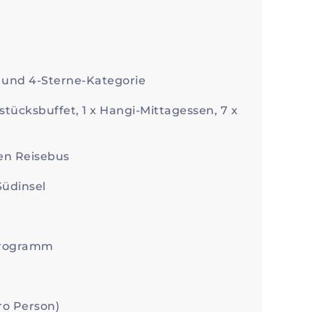
, und 4-Sterne-Kategorie
tücksbuffet, 1 x Hangi-Mittagessen, 7 x
en Reisebus
Südinsel
 Programm
ro Person)