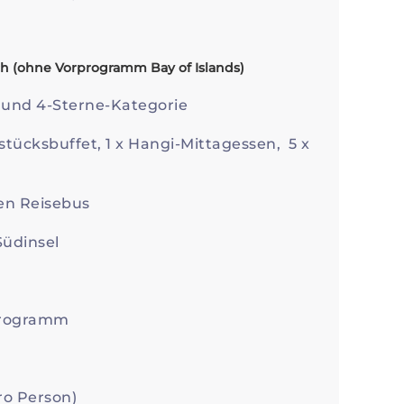
rch (ohne Vorprogramm Bay of Islands)
, und 4-Sterne-Kategorie
tücksbuffet, 1 x Hangi-Mittagessen, 5 x
en Reisebus
Südinsel
 Programm
ro Person)