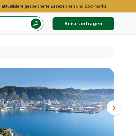
te aktualisiere gespeicherte Lesezeichen und Bookmarks.
Reise anfragen
Reisebüro Frankfurt
E-Mail:
frankfurt@explorer.de
Südafrika, Japan,
Nächstes
Australien...
Bild