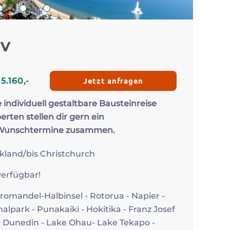
Zum Profil
2
3
4
iv
Jetzt anfragen
€
5.160
,-
e individuell gestaltbare Bausteinreise
erten stellen dir gern ein
 Wunschtermine zusammen.
ckland/bis Christchurch
erfügbar!
oromandel-Halbinsel - Rotorua - Napier -
alpark - Punakaiki - Hokitika - Franz Josef
- Dunedin - Lake Ohau- Lake Tekapo -