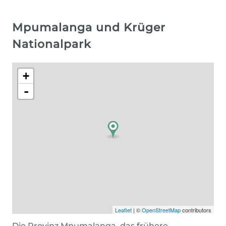
Mpumalanga und Krüger
Nationalpark
+
-
Leaflet
| ©
OpenStreetMap
contributors
Die Provinz Mpumalanga, das frühere