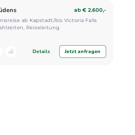
Zum Profil
Zum 
Südens
ab
€ 2.600,-
isreise ab Kapstadt/bis Victoria Falls
Mahlzeiten, Reiseleitung
Details
Jetzt anfragen