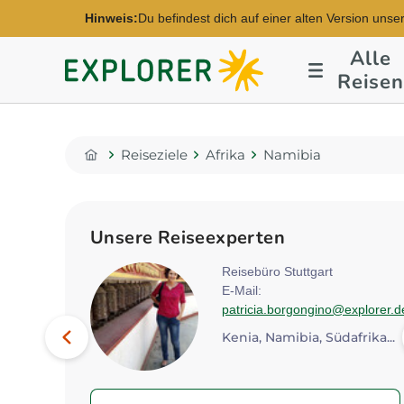
Hinweis:
Du befindest dich auf einer alten Version unse
Alle
Explorer
Reisen
Fernreisen
Reiseziele
Afrika
Namibia
Home
Unsere Reiseexperten
rt
Reisebüro Stuttgart
E-Mail:
orer.de
patricia.borgongino@explorer.d
Bild
Vorheriges
Kenia, Namibia, Südafrika...