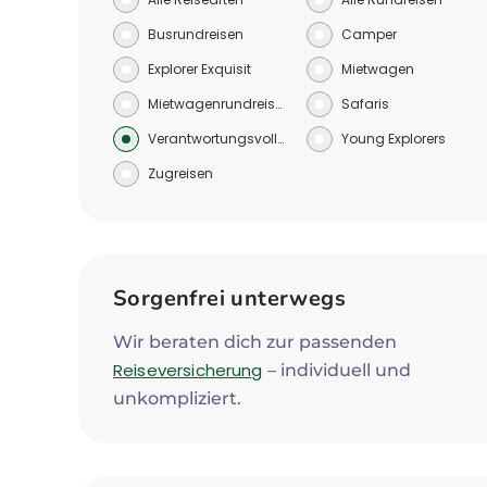
Busrundreisen
Camper
Explorer Exquisit
Mietwagen
Mietwagenrundreisen
Safaris
Verantwortungsvoll reisen
Young Explorers
Zugreisen
Sorgenfrei unterwegs
Wir beraten dich zur passenden
Reiseversicherung
– individuell und
unkompliziert.