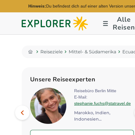
Hinweis:
Du befindest dich auf einer alten Version unse
Alle
Explorer
Reisen
Fernreisen
Reiseziele
Mittel- & Südamerika
Ecua
Home
Unsere Reiseexperten
n
Reisebüro Berlin Mitte
xplorer.de
E-Mail:
stephanie.fuchs@statravel.de
Bild
Vorheriges
Marokko, Indien,
Indonesien...