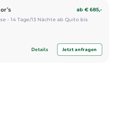
Zum Profil
Zum 
or’s
ab
€ 685,-
e - 14 Tage/13 Nächte ab Quito bis
Details
Jetzt anfragen