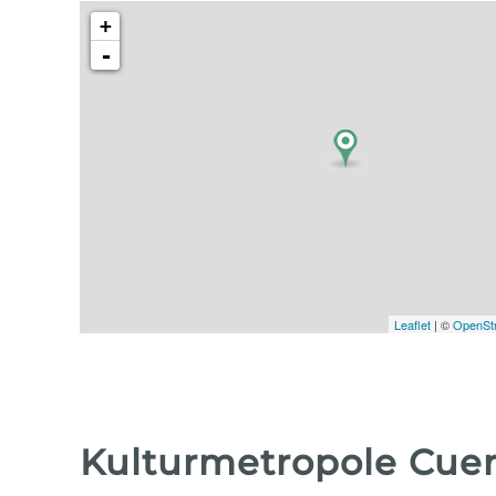
+
-
Leaflet
| ©
OpenSt
Kulturmetropole Cue