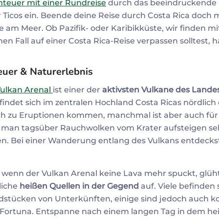
teuer mit einer Rundreise
durch das beeindruckende 
 Ticos ein. Beende deine Reise durch Costa Rica doch
am Meer. Ob Pazifik- oder Karibikküste, wir finden mi
en Fall auf einer Costa Rica-Reise verpassen solltest, 
euer & Naturerlebnis
ulkan Arenal
ist einer der
aktivsten Vulkane des Lande
findet sich im zentralen Hochland Costa Ricas nördlic
ich zu Eruptionen kommen, manchmal ist aber auch fü
 man tagsüber Rauchwolken vom Krater aufsteigen seh
en. Bei einer Wanderung entlang des Vulkans entdeckst
wenn der Vulkan Arenal keine Lava mehr spuckt, glüht
liche
heißen Quellen in der Gegend
auf. Viele befinden
stücken von Unterkünften, einige sind jedoch auch ko
 Fortuna. Entspanne nach einem langen Tag in dem h