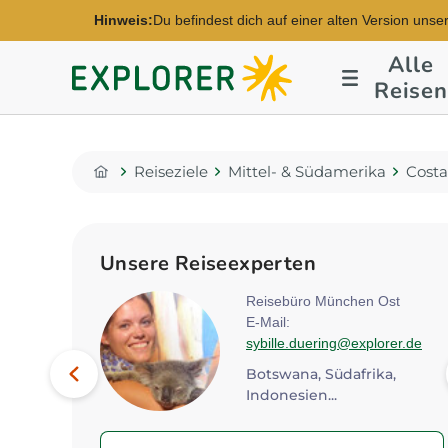
Hinweis:
Du befindest dich auf einer alten Version unse
Alle
Explorer
Reisen
Fernreisen
Reiseziele
Mittel- & Südamerika
Costa
Home
Unsere Reiseexperten
Mitte
Reisebüro München Ost
E-Mail:
explorer.de
sybille.duering@explorer.de
Bild
Vorheriges
Botswana, Südafrika,
Indonesien...