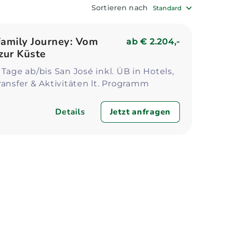
Zum Profil
Zum 
Sortieren nach
Standard
Family Journey: Vom
ab
€ 2.204,-
zur Küste
 Tage ab/bis San José inkl. ÜB in Hotels,
ransfer & Aktivitäten lt. Programm
Details
Jetzt anfragen