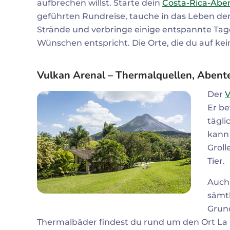
aufbrechen willst. Starte dein
Costa-Rica-Aben
geführten Rundreise, tauche in das Leben der
Strände und verbringe einige entspannte Tage 
Wünschen entspricht. Die Orte, die du auf kein
Vulkan Arenal – Thermalquellen, Abent
Der
V
Er be
tägl
kann
Groll
Tier.
Auch 
sämt
Grund
Thermalbäder findest du rund um den Ort La