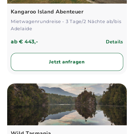
Kangaroo Island Abenteuer
Mietwagenrundreise - 3 Tage/2 Nächte ab/bis
Adelaide
Details
ab
€ 443,-
Jetzt anfragen
Wild Tasmania