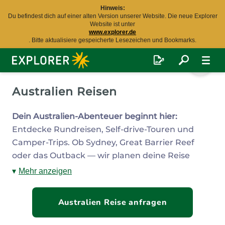
Hinweis:
Du befindest dich auf einer alten Version unserer Website. Die neue Explorer
Website ist unter
www.explorer.de
. Bitte aktualisiere gespeicherte Lesezeichen und Bookmarks.
Explorer
Fernreisen
Australien Reisen
Dein Australien-Abenteuer beginnt hier:
Entdecke Rundreisen, Self-drive-Touren und
Camper-Trips. Ob Sydney, Great Barrier Reef
oder das Outback — wir planen deine Reise
individuell und unverbindlich.
Fordere jetzt dein
Mehr anzeigen
unverbindliches Angebot an
!
Australien Reise anfragen
Australien zählt zu den vielfältigsten Reisezielen
weltweit. Mit einer Fläche fast so groß
wie