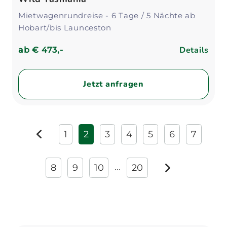
Mietwagenrundreise - 6 Tage / 5 Nächte ab
Hobart/bis Launceston
Details
ab
€ 473,-
Jetzt anfragen
1
2
3
4
5
6
7
zurück
8
9
10
20
...
weiter