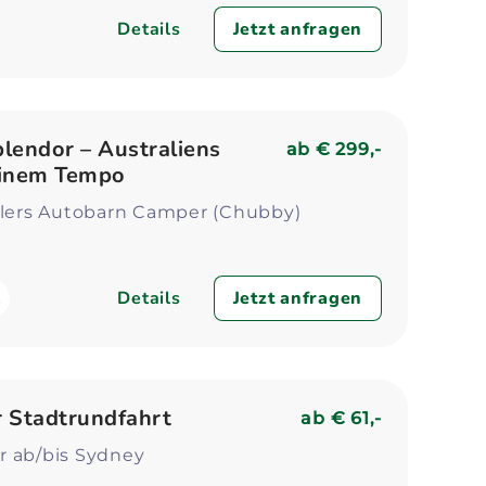
Details
Jetzt anfragen
lendor – Australiens
ab
€ 299,-
einem Tempo
ellers Autobarn Camper (Chubby)
Details
Jetzt anfragen
 Stadtrundfahrt
ab
€ 61,-
r ab/bis Sydney