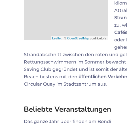
kilom
Attra
Stra
zu, w
Cafés
Leaflet
| ©
OpenStreetMap
contributors
oder 
gehen
Strandabschnitt zwischen den roten und gel
Rettungsschwimmern im Sommer bewacht wir
Saving Club gegründet und ist somit der ält
Beach bestens mit den
öffentlichen Verkehr
Circular Quay im Stadtzentrum aus.
Beliebte Veranstaltungen
Das ganze Jahr über finden am Bondi