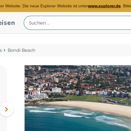
rer Website. Die neue Explorer Website ist unter
www.explorer.de
. Bit
eisen
Reiseland
eingeben
s
Bondi Beach
Reisebüro München Ost
E-Mail:
sybille.duering@explorer.de
Botswana, Südafrika,
Nächstes
Indonesien...
Bild