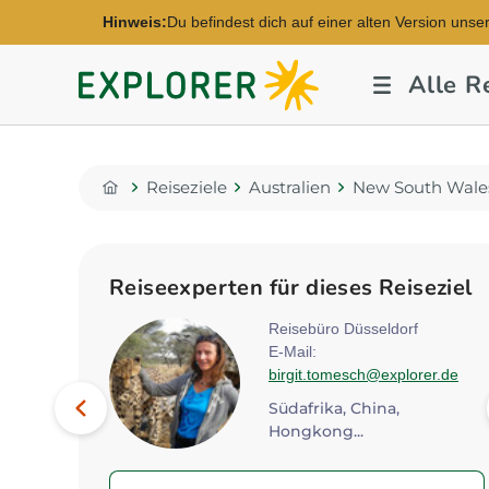
Hinweis:
Du befindest dich auf einer alten Version unse
Explorer
Alle R
Fernreisen
Reiseziele
Australien
New South Wale
Home
Reiseexperten für dieses Reiseziel
eim
Reisebüro Düsseldorf
E-Mail:
lorer.de
birgit.tomesch@explorer.de
Bild
Vorheriges
Ägypten, Tansania, China...
Südafrika, China,
Hongkong...