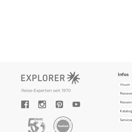
Infos
Visum
Reise-Experten seit 1970
Reiseve
Reisein
YouTube
Facebook
Instagram
Pinterest
Katalo
Service