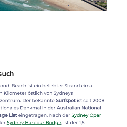
Zum Profil
Zum 
such
ondi Beach ist ein beliebter Strand circa
n Kilometer östlich von Sydneys
tzentrum. Der bekannte
Surfspot
ist seit 2008
ationales Denkmal in der
Australian National
age List
eingetragen. Nach der
Sydney Oper
der
Sydney Harbour Bridge
, ist der 1,5