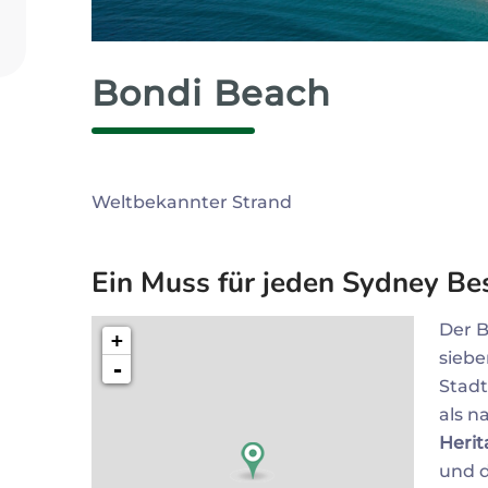
Zum Profil
Bondi Beach
Weltbekannter Strand
Ein Muss für jeden Sydney Be
Der B
+
siebe
-
Stad
als n
Herit
und 