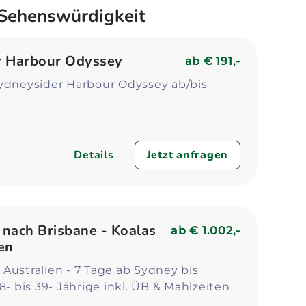
 Sehenswürdigkeit
r Harbour Odyssey
ab
€ 191,-
Sydneysider Harbour Odyssey ab/bis
Details
Jetzt anfragen
nach Brisbane - Koalas
ab
€ 1.002,-
en
Australien - 7 Tage ab Sydney bis
18- bis 39- Jährige inkl. ÜB & Mahlzeiten