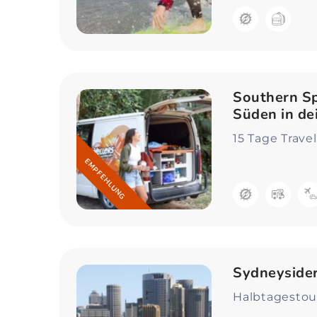
Southern Sp
Süden in d
15 Tage Trav
EMPFEHLUNG
Sydneysider
Halbtagestou