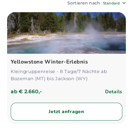
Sortieren nach
Standard
Reiseroute und planen gemeinsam mit dir
deinen Traumurlaub.
Yellowstone Winter-Erlebnis
Kleingruppenreise - 8 Tage/7 Nächte ab
Bozeman (MT) bis Jackson (WY)
Details
ab
€ 2.660,-
Jetzt anfragen