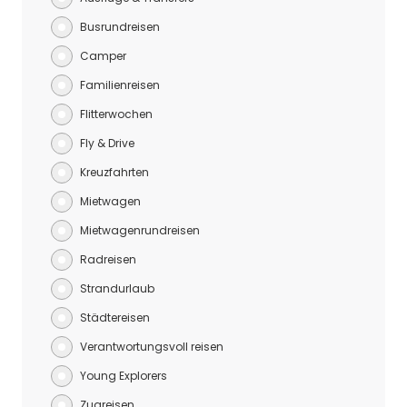
Busrundreisen
Camper
Familienreisen
Flitterwochen
Fly & Drive
Kreuzfahrten
Mietwagen
Mietwagenrundreisen
Radreisen
Strandurlaub
Städtereisen
Verantwortungsvoll reisen
Young Explorers
Zugreisen