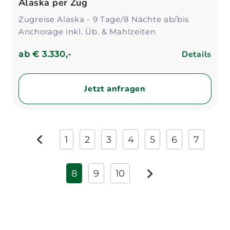
Alaska per Zug
Zugreise Alaska - 9 Tage/8 Nächte ab/bis
Anchorage inkl. Üb. & Mahlzeiten
Details
ab
€ 3.330,-
Jetzt anfragen
1
2
3
4
5
6
7
zurück
8
9
10
weiter