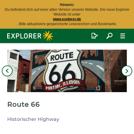
Hinweis:
Du befindest dich auf einer alten Version unserer Website. Die neue Explorer
Website ist unter
www.explorer.de
. Bitte aktualisiere gespeicherte Lesezeichen und Bookmarks.
Explorer
Fernreisen
Bild
iges
Nä
Bil
Route 66
Historischer Highway