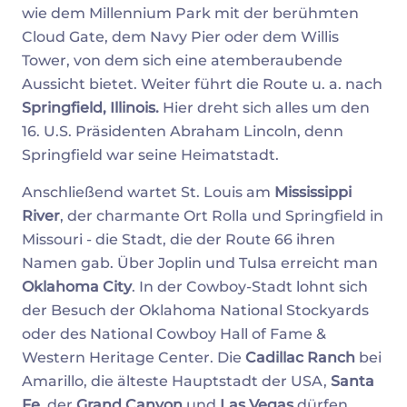
wie dem Millennium Park mit der berühmten
Cloud Gate, dem Navy Pier oder dem Willis
Tower, von dem sich eine atemberaubende
Aussicht bietet. Weiter führt die Route u. a. nach
Springfield, Illinois.
Hier dreht sich alles um den
16. U.S. Präsidenten Abraham Lincoln, denn
Springfield war seine Heimatstadt.
Anschließend wartet St. Louis am
Mississippi
River
, der charmante Ort Rolla und Springfield in
Missouri - die Stadt, die der Route 66 ihren
Namen gab. Über Joplin und Tulsa erreicht man
Oklahoma City
. In der Cowboy-Stadt lohnt sich
der Besuch der Oklahoma National Stockyards
oder des National Cowboy Hall of Fame &
Western Heritage Center. Die
Cadillac Ranch
bei
Amarillo, die älteste Hauptstadt der USA,
Santa
Fe
, der
Grand Canyon
und
Las Vegas
dürfen