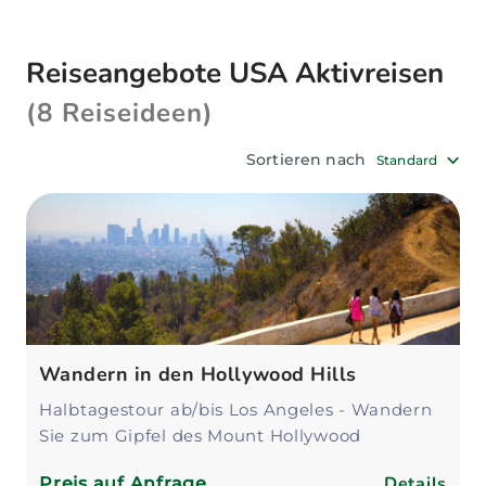
Urlaub garantiert, der bestimmt keine
Langeweile aufkommen lässt. Zu Ihrer idealen
Reiseangebote USA Aktivreisen
USA Aktivreise beraten Sie unsere Explorer
Reiseexperten gerne.
(8 Reiseideen)
Sortieren nach
Standard
Wandern in den Hollywood Hills
Halbtagestour ab/bis Los Angeles - Wandern
Sie zum Gipfel des Mount Hollywood
Details
Preis auf Anfrage