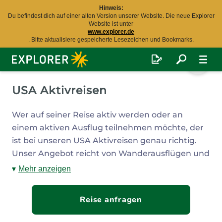
Hinweis:
Du befindest dich auf einer alten Version unserer Website. Die neue Explorer
Website ist unter
www.explorer.de
. Bitte aktualisiere gespeicherte Lesezeichen und Bookmarks.
Explorer
Fernreisen
USA Aktivreisen
Wer auf seiner Reise aktiv werden oder an
einem aktiven Ausflug teilnehmen möchte, der
ist bei unseren USA Aktivreisen genau richtig.
Unser Angebot reicht von Wanderausflügen und
Fahrradtouren über Wassersportaktivitäten, wie
Mehr anzeigen
Schnorcheln und Kajakfahren, bis hin zu
mehrtägigen Rundreisen, die viele Aktivitäten
Reise anfragen
für Sie bereithalten. Somit ist Ihnen ein
abenteuerlicher und abwechslungsreicher