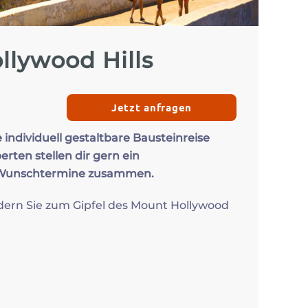
Zum Profil
Zum 
llywood Hills
Jetzt anfragen
e individuell gestaltbare Bausteinreise
erten stellen dir gern ein
 Wunschtermine zusammen.
dern Sie zum Gipfel des Mount Hollywood