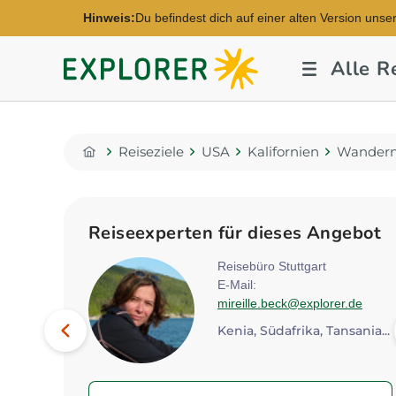
Hinweis:
Du befindest dich auf einer alten Version unse
Explorer
Alle R
Fernreisen
Reiseziele
USA
Kalifornien
Wandern 
Home
Reiseexperten für dieses Angebot
rg
Reisebüro Stuttgart
E-Mail:
orer.de
mireille.beck@explorer.de
Bild
Vorheriges
Kenia, Südafrika, Tansania...