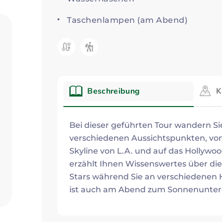
Taschenlampen (am Abend)
Kategorie:
Beschreibung
K
Beschreibung
Bei dieser geführten Tour wandern Sie
verschiedenen Aussichtspunkten, von w
Skyline von L.A. und auf das Hollywo
erzählt Ihnen Wissenswertes über di
Stars während Sie an verschiedenen H
ist auch am Abend zum Sonnenunter