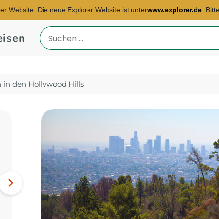
rer Website. Die neue Explorer Website ist unter
www.explorer.de
. Bit
eisen
Reiseland
eingeben
in den Hollywood Hills
Reisebüro Essen
E-Mail:
marina.winzen-
piorr@explorer.de
Hongkong, Indonesien,
Nächstes
Singapur...
Bild