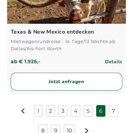
Texas & New Mexico entdecken
Mietwagenrundreise - 14 Tage/13 Nächte ab
Dallas/bis Fort Worth
Details
ab
€ 1.926,-
Jetzt anfragen
1
2
3
4
5
6
7
zurück
8
9
10