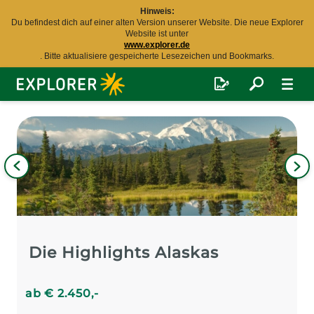
Hinweis:
Du befindest dich auf einer alten Version unserer Website. Die neue Explorer
Website ist unter
www.explorer.de
. Bitte aktualisiere gespeicherte Lesezeichen und Bookmarks.
Explorer
Fernreisen
Bild
iges
Nä
Bil
Die Highlights Alaskas
ab
€
2.450
,-