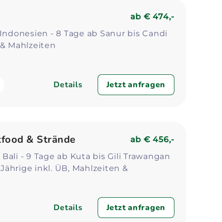
Zum Profil
Zum 
ab
€ 474,-
 Indonesien - 8 Tage ab Sanur bis Candi
 & Mahlzeiten
Details
Jetzt anfragen
etfood & Strände
ab
€ 456,-
Bali - 9 Tage ab Kuta bis Gili Trawangan
- Jährige inkl. ÜB, Mahlzeiten &
Details
Jetzt anfragen