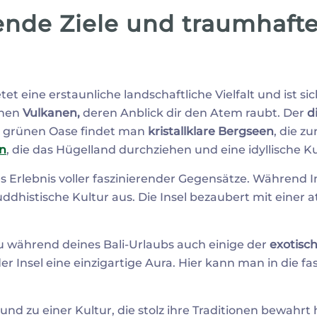
rende Ziele und traumhaft
etet eine erstaunliche landschaftliche Vielfalt und ist s
chen
Vulkanen,
deren Anblick dir den Atem raubt. Der
d
r grünen Oase findet man
kristallklare Bergseen
, die z
en
, die das Hügelland durchziehen und eine idyllische Ku
es Erlebnis voller faszinierender Gegensätze. Während I
ddhistische Kultur aus. Die Insel bezaubert mit einer 
u während deines Bali-Urlaubs auch einige der
exotisc
er Insel eine einzigartige Aura. Hier kann man in die
t und zu einer Kultur, die stolz ihre Traditionen bewahrt