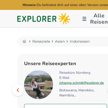
Hinweis:
Du befindest dich auf einer alten Version unse
Alle
Explorer
Reisen
Fernreisen
Reiseziele
Asien
Indonesien
Home
Unsere Reiseexperten
en Ost
Reisebüro Nürnberg
E-Mail:
@explorer.de
johanna.schmitt@explorer.de
Bild
Vorheriges
Botswana, Marokko,
Namibia...