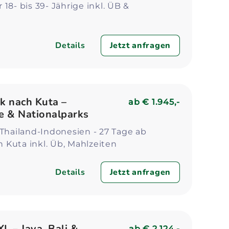
18- bis 39- Jährige inkl. ÜB &
Details
Jetzt anfragen
k nach Kuta –
ab
€ 1.945,-
e & Nationalparks
 Thailand-Indonesien - 27 Tage ab
Kuta inkl. Üb, Mahlzeiten
Details
Jetzt anfragen
L – Java, Bali &
ab
€ 2.124,-