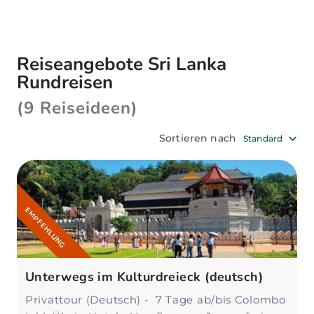
Berglandschaften und palmengesäumte
Strände auf einer Reise, die Kultur, Natur und
Entspannung perfekt vereint. Unsere Explorer
Reiseangebote Sri Lanka
Reiseexperten helfen Ihnen gerne, die
ideale Sri
Rundreisen
Lanka Rundreise
zu finden – ganz nach Ihren
Wünschen!
(9 Reiseideen)
Sortieren nach
Standard
EMPFEHLUNG
Unterwegs im Kulturdreieck (deutsch)
Privattour (Deutsch) - 7 Tage ab/bis Colombo