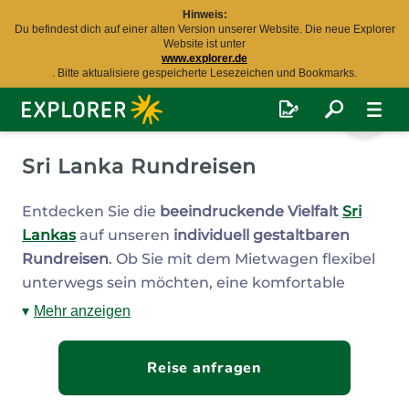
Hinweis:
Du befindest dich auf einer alten Version unserer Website. Die neue Explorer
Website ist unter
www.explorer.de
. Bitte aktualisiere gespeicherte Lesezeichen und Bookmarks.
Explorer
Fernreisen
Sri Lanka Rundreisen
Entdecken Sie die
beeindruckende Vielfalt
Sri
Lankas
auf unseren
individuell gestaltbaren
Rundreisen
. Ob Sie mit dem Mietwagen flexibel
unterwegs sein möchten, eine komfortable
Busrundreise bevorzugen oder eine exklusive
Mehr anzeigen
Privattour wünschen – wir haben die passende
Option für Sie.
Reise anfragen
Erkunden Sie lebendige Städte, majestätische