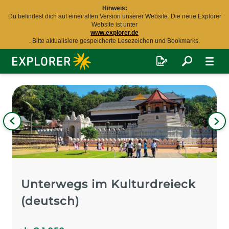
Hinweis:
Du befindest dich auf einer alten Version unserer Website. Die neue Explorer
Website ist unter
www.explorer.de
. Bitte aktualisiere gespeicherte Lesezeichen und Bookmarks.
Explorer
Fernreisen
Bild
iges
Nä
Bil
Unterwegs im Kulturdreieck
(deutsch)