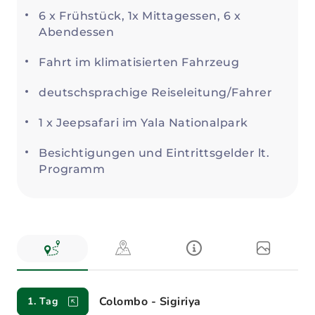
6 x Frühstück, 1x Mittagessen, 6 x
Abendessen
Fahrt im klimatisierten Fahrzeug
deutschsprachige Reiseleitung/Fahrer
1 x Jeepsafari im Yala Nationalpark
Besichtigungen und Eintrittsgelder lt.
Programm
Reiseverlauf
Colombo - Sigiriya
1. Tag