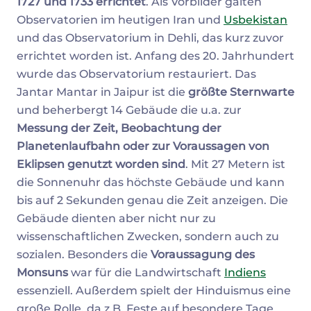
1727 und 1733 errichtet
. Als Vorbilder galten
Observatorien im heutigen Iran und
Usbekistan
und das Observatorium in Dehli, das kurz zuvor
errichtet worden ist. Anfang des 20. Jahrhundert
wurde das Observatorium restauriert. Das
Jantar Mantar in Jaipur ist die
größte Sternwarte
und beherbergt 14 Gebäude die u.a. zur
Messung der Zeit, Beobachtung der
Planetenlaufbahn oder zur Voraussagen von
Eklipsen genutzt worden sind
. Mit 27 Metern ist
die Sonnenuhr das höchste Gebäude und kann
bis auf 2 Sekunden genau die Zeit anzeigen. Die
Gebäude dienten aber nicht nur zu
wissenschaftlichen Zwecken, sondern auch zu
sozialen. Besonders die
Voraussagung des
Monsuns
war für die Landwirtschaft
Indiens
essenziell. Außerdem spielt der Hinduismus eine
große Rolle, da z.B. Feste auf besondere Tage