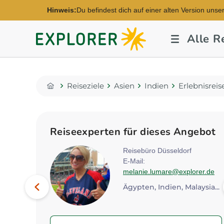
Hinweis:
Du befindest dich auf einer alten Version unse
Explorer
Alle R
Fernreisen
Reiseziele
Asien
Indien
Erlebnisrei
Home
Reiseexperten für dieses Angebot
eim
Reisebüro Düsseldorf
E-Mail:
lorer.de
melanie.lumare@explorer.de
Bild
Vorheriges
Ägypten, Tansania, China...
Ägypten, Indien, Malaysia...