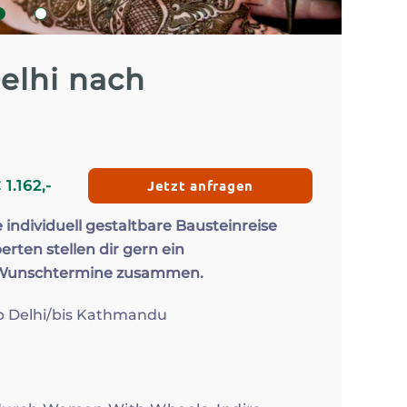
Zum Profil
Zum 
1
2
Delhi nach
Jetzt anfragen
€
1.162
,-
e individuell gestaltbare Bausteinreise
erten stellen dir gern ein
 Wunschtermine zusammen.
ab Delhi/bis Kathmandu