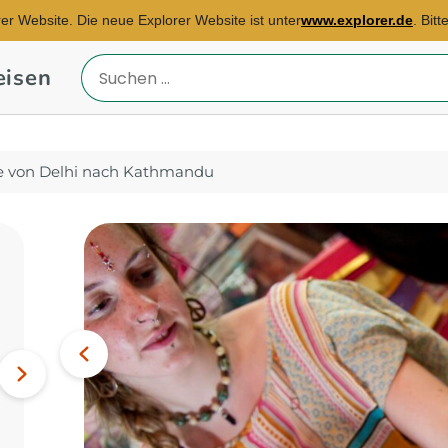
rer Website. Die neue Explorer Website ist unter
www.explorer.de
. Bit
eisen
Reiseland
eingeben
se von Delhi nach Kathmandu
Reisebüro Frankfurt
E-Mail:
rita.theissen-
Bild
samari@explorer.de
Vorheriges
Botswana, Kenia, Namibia...
Nächstes
Bild