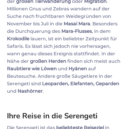
der
großen Tierwanderung
oder
Migration
.
Millionen Gnus und Zebras wandern auf der
Suche nach fruchtbaren Weidegründen von
November bis Juli in die
Masai Mara
. Besonders
die Durchquerung des
Mara-Flusses
, in dem
Krokodile
lauern, ist ein beliebter Zeitpunkt für
Safaris. Es lässt sich jedoch nie vorhersagen,
wann genau dieses Ereignis stattfindet. In der
Nähe der
großen Herden
finden sich meist auch
Raubtiere wie Löwen
und
Hyänen
auf
Beutesuche. Andere große Säugetiere in der
Serengeti sind
Leoparden, Elefanten, Geparden
und
Nashörner
.
Ihre Reise in die Serengeti
Die Serengeti ist das
beliebteste Reiseziel
in