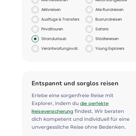
Aktivreisen
Alle Rundreisen
Ausflüge & Transfers
Busrundreisen
Privattouren
Safaris
Strandurlaub
Städtereisen
Verantwortungsvoll reisen
Young Explorers
Entspannt und sorglos reisen
Erlebe eine sorgenfreie Reise mit
die perfekte
Explorer, indem du
Reiseversicherung
findest. Wir beraten
dich kompetent und individuell für eine
unvergessliche Reise ohne Bedenken.