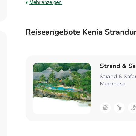
beraten und finden Sie den passenden Kenia 
Zum Profil
Mehr anzeigen
Wünschen und Vorstellungen entspricht.
Reiseangebote Kenia Strandu
Strand & Sa
Strand & Safa
Mombasa