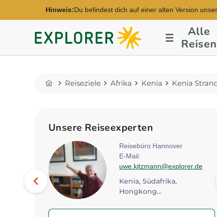
Hinweis:
Du befindest dich auf einer alten Version unse
Alle
Explorer
Reisen
Fernreisen
Reiseziele
Afrika
Kenia
Kenia Stran
Home
Unsere Reiseexperten
rg
Reisebüro Hannover
s@explorer.de
E-Mail:
uwe.kitzmann@explorer.de
Bild
Ägypten, Kenia, Marokko...
Vorheriges
Kenia, Südafrika,
Hongkong...