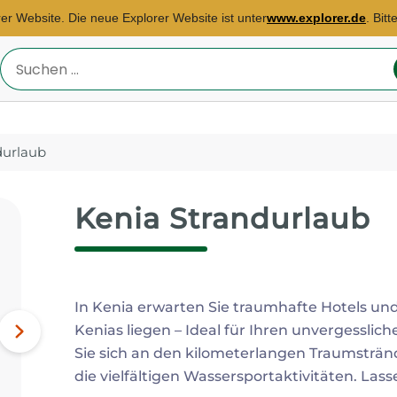
rer Website. Die neue Explorer Website ist unter
www.explorer.de
. Bit
Reiseland
eingeben
durlaub
Kenia Strandurlaub
Reisebüro Hamburg
E-Mail:
jacqueline.senne@explorer.de
In Kenia erwarten Sie traumhafte Hotels und
Kenias liegen – Ideal für Ihren unvergessli
Kenia, Südafrika, Tansania...
Nächstes
Sie sich an den kilometerlangen Traumstränd
Bild
die vielfältigen Wassersportaktivitäten. Las