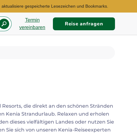
te aktualisiere gespeicherte Lesezeichen und Bookmarks.
Termin
Reise anfragen
vereinbaren
Reisebüro Hamburg
Re
E-Mail:
E-
jasmin.leimbrock@explorer.de
fr
 Resorts, die direkt an den schönen Stränden
chen Kenia Strandurlaub. Relaxen und erholen
Botswana, Kenia, Namibia...
en dieses vielfältigen Landes oder nutzen Sie
sen Sie sich von unseren Kenia-Reiseexperten