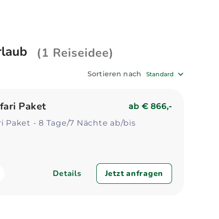
Strandurlaub, der Ihren individuellen
Zum Profil
Zum 
rlaub
(1 Reiseidee)
Sortieren nach
Standard
fari Paket
ab
€ 866,-
ri Paket - 8 Tage/7 Nächte ab/bis
Details
Jetzt anfragen