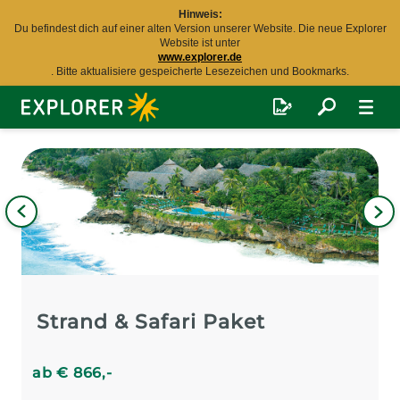
Hinweis:
Du befindest dich auf einer alten Version unserer Website. Die neue Explorer
Website ist unter
www.explorer.de
. Bitte aktualisiere gespeicherte Lesezeichen und Bookmarks.
Explorer
Fernreisen
Bild
iges
Nä
Bil
Strand & Safari Paket
ab
€
866
,-