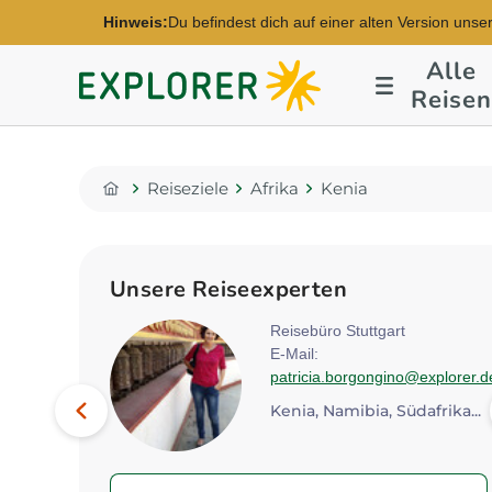
Hinweis:
Du befindest dich auf einer alten Version unse
Alle
Explorer
Reisen
Fernreisen
Reiseziele
Afrika
Kenia
Home
Unsere Reiseexperten
rt
Reisebüro Stuttgart
E-Mail:
lorer.de
patricia.borgongino@explorer.d
Bild
Vorheriges
Kenia, Südafrika, Indien...
Kenia, Namibia, Südafrika...