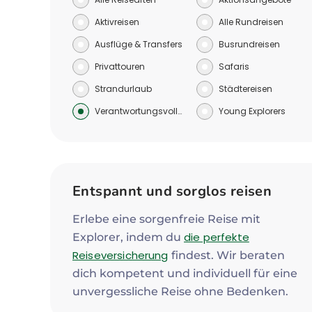
Aktivreisen
Alle Rundreisen
Ausflüge & Transfers
Busrundreisen
Privattouren
Safaris
Strandurlaub
Städtereisen
Verantwortungsvoll reisen
Young Explorers
Entspannt und sorglos reisen
Erlebe eine sorgenfreie Reise mit
die perfekte
Explorer, indem du
Reiseversicherung
findest. Wir beraten
dich kompetent und individuell für eine
unvergessliche Reise ohne Bedenken.