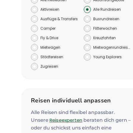
Aktivreisen
Alle Rundreisen
Ausflüge & Transfers
Busrundreisen
Camper
Flitterwochen
Fly & Drive
Kreuzfahrten
Mietwagen
Mietwagenrundreisen
Städtereisen
Young Explorers
Zugreisen
Reisen individuell anpassen
Alle Reisen sind flexibel anpassbar.
Reiseexperten
Unsere
beraten dich gern –
oder du schickst uns einfach eine