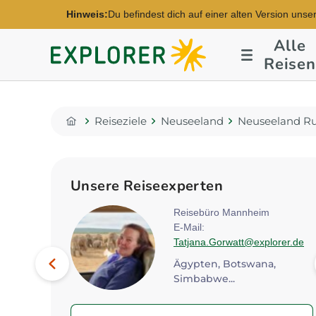
Hinweis:
Du befindest dich auf einer alten Version unse
Alle
Explorer
Reisen
Fernreisen
Reiseziele
Neuseeland
Neuseeland Ru
Home
Unsere Reiseexperten
ver
Reisebüro Mannheim
E-Mail:
orer.de
Tatjana.Gorwatt@explorer.de
Bild
Vorheriges
Ägypten, Botswana,
Simbabwe...