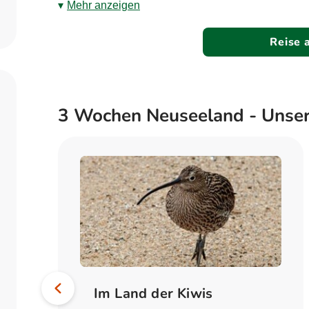
Nord
- und
Südinsel
am besten auf einer uns
Zum Profil
Mehr anzeigen
Busrundreise, einer Mietwagenrundreise, ein
individuell mit dem Camper oder Mietwagen
Reise 
3 Wochen Neuseeland - Unser
Bild
Vorheriges
Im Land der Kiwis