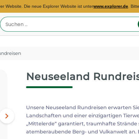
rer Website. Die neue Explorer Website ist unter
www.explorer.de
. Bit
Reiseland
eingeben
ndreisen
Neuseeland Rundrei
Reisebüro Hannover
E-Mail:
hannover@explorer.de
Unsere Neuseeland Rundreisen erwarten Sie 
Marokko, China,
Landschaften und einer einzigartigen Tierwe
Indonesien...
Nächstes
„Mittelerde“ garantiert, traumhafte Strände
Bild
atemberaubende Berg- und Vulkanwelt an. E