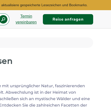
te aktualisiere gespeicherte Lesezeichen und Bookmarks.
Termin
Reise anfragen
vereinbaren
sen
Reisebüro Düsseldorf
Re
E-Mail:
E-
birgit.tomesch@explorer.de
ka
mit ursprünglicher Natur, faszinierenden
lt. Abwechslung ist in der Heimat von
Südafrika, China,
Hongkong...
 schließen sich an mystische Wälder und eine
ntdecken Sie die zahlreichen Facetten der