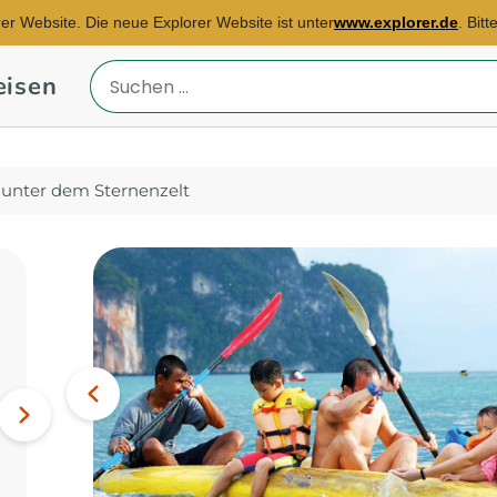
rer Website. Die neue Explorer Website ist unter
www.explorer.de
. Bit
eisen
Reiseland
eingeben
unter dem Sternenzelt
Reisebüro Mannheim
E-Mail:
Bild
patricia.zeller@explorer.de
Vorheriges
Ägypten, Marokko,
Nächstes
Südafrika...
Bild