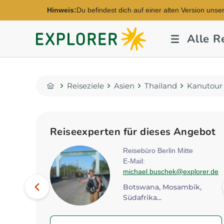
Hinweis:
Du befindest dich auf einer alten Version unse
Explorer
Alle R
Fernreisen
Reiseziele
Asien
Thailand
Kanutour 
Home
Reiseexperten für dieses Angebot
ver
Reisebüro Berlin Mitte
E-Mail:
plorer.de
michael.buschek@explorer.de
Bild
Vorheriges
Botswana, Mosambik,
Südafrika...