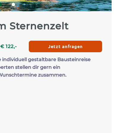
Zum Profil
Zum 
1
2
m Sternenzelt
Jetzt anfragen
b
€
122
,-
e individuell gestaltbare Bausteinreise
erten stellen dir gern ein
 Wunschtermine zusammen.