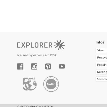
Infos
Visum
Reise-Experten seit 1970
Reiseve
Reisein
YouTube
Facebook
Instagram
Pinterest
Katalo
Service
© EST Digital GmbH 2026