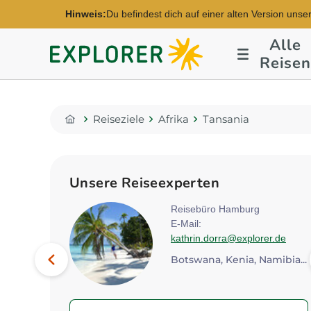
Hinweis:
Du befindest dich auf einer alten Version unse
Alle
Explorer
Reisen
Fernreisen
Reiseziele
Afrika
Tansania
Home
Unsere Reiseexperten
rt
Reisebüro Hamburg
E-Mail:
lorer.de
kathrin.dorra@explorer.de
Bild
Vorheriges
Kenia, Südafrika, Tansania...
Botswana, Kenia, Namibia...