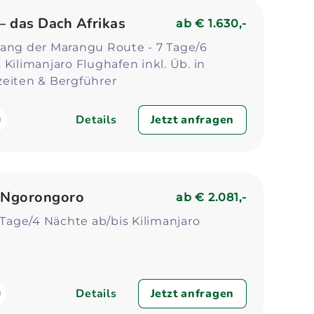
Zum Profil
Zum 
 – das Dach Afrikas
ab
€ 1.630,-
lang der Marangu Route - 7 Tage/6
 Kilimanjaro Flughafen inkl. Üb. in
zeiten & Bergführer
Details
Jetzt anfragen
& Ngorongoro
ab
€ 2.081,-
5 Tage/4 Nächte ab/bis Kilimanjaro
Details
Jetzt anfragen