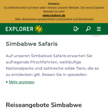
Hinweis:
Du befindest dich auf einer alten Version unserer Website. Die neue Explorer
Website ist unter
www.explorer.de
. Bitte aktualisiere gespeicherte Lesezeichen und Bookmarks.
Explorer
Fernreisen
Simbabwe Safaris
Auf unseren Simbabwe Safaris erwarten Sie
aufregende Pirschfahrten, weitläufige
Nationalparks und zahlreiche wilde Tiere, die es
zu entdecken gilt. Reisen Sie in speziellen
Allradfahrzeugen und Trucks oder ganz
Mehr anzeigen
individuell im Mietwagen und erleben Sie auf
unseren vollständig geplanten Simbabwe Safari
Reisen die Wildnis Afrikas. Gerne unterstützen
Reiseangebote Simbabwe
Sie unsere Explorer Reiseexperten bei der