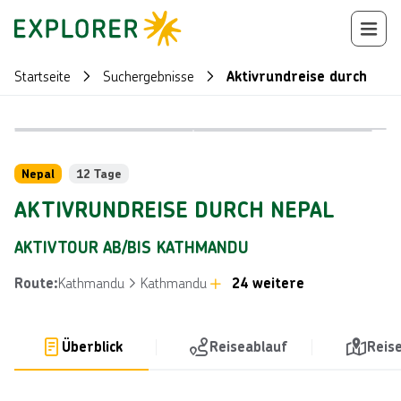
Startseite
Suchergebnisse
Aktivrundreise durch Nep
Bild von © 
Bild von © Jui-Chi Chan über Getty Images
Reiseroute
+
27
Nepal
12 Tage
AKTIVRUNDREISE DURCH NEPAL
AKTIVTOUR AB/BIS KATHMANDU
Kathmandu
Kathmandu
24 weitere
Route
:
Überblick
Reiseablauf
Reis