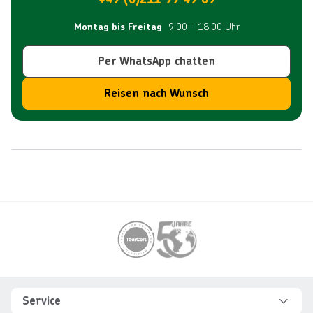
9:00 – 18:00 Uhr
Montag bis Freitag
Per WhatsApp chatten
Reisen nach Wunsch
Reiseroute
Footer
Footer navigation
Service