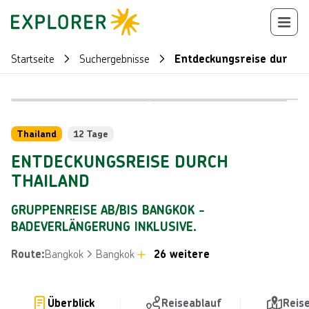
Startseite
Suchergebnisse
Entdeckungsreise durch T
Bild von © 
Bild von © martinhosmart über Getty Images
Reiseroute
+
77
Thailand
12 Tage
ENTDECKUNGSREISE DURCH
THAILAND
GRUPPENREISE AB/BIS BANGKOK -
BADEVERLÄNGERUNG INKLUSIVE.
Bangkok
Bangkok
26 weitere
Route
:
Überblick
Reiseablauf
Reis