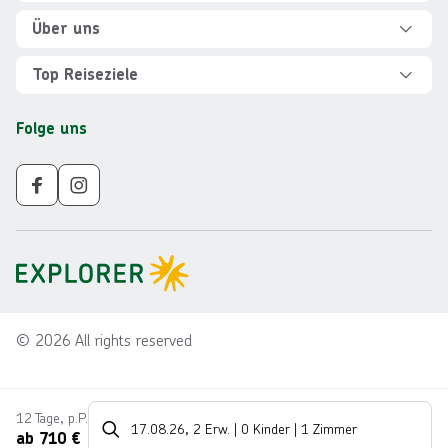
Hilfe und FAQ
Über uns
Kontakt
Über Explorer
Top Reiseziele
Sicher reisen
Jobs
Rundreisen Albanien
Folge uns
Individuelle Reiseplanung
Für Partner
Rundreisen Vietnam
Newsletter
Veranstalter AGB
Rundreisen Norwegen
Nachhaltigkeit
Impressum
Rundreisen Peru
Gruppenreisen ab 10 Personen
Datenschutz
Rundreisen Mauritius
Reisetrends
Barrierefreiheit
Rundreisen Schweden
©
2026
All rights reserved
12 Tage
,
p.P.
17.08.26
,
2 Erw.
|
0 Kinder
|
1 Zimmer
ab
710
€