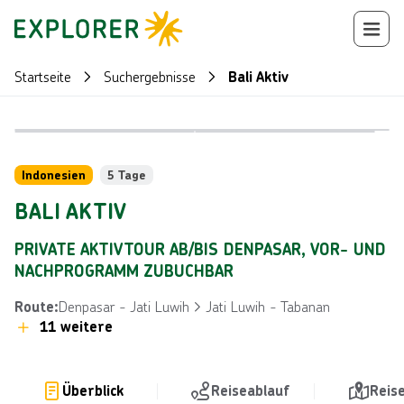
Startseite
Suchergebnisse
Bali Aktiv
Bild von © 
Bild von © monticelllo über Getty Images
Reiseroute
+
36
Indonesien
5 Tage
BALI AKTIV
PRIVATE AKTIVTOUR AB/BIS DENPASAR, VOR- UND
NACHPROGRAMM ZUBUCHBAR
Denpasar - Jati Luwih
Jati Luwih - Tabanan
Route
:
11 weitere
Überblick
Reiseablauf
Reis