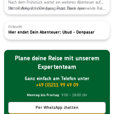
Landwirtschaft und Kunsthandwerk. Am frühen Abend
Nach dem Frühstück wartet ein weiteres Abenteuer auf
kommst Du in Ubud an.
Dich. Rafting auf dem Ayung Fluss. Nach dem
Mit der Ankunft in Denpasar endet Deine spannende Bali-
Mittagessen besuchst Du noch in Ubud die Palastanlage
Rundreise.
und den quirligen Markt. Auf der Rückfahrt nach Denpasar
ist, wenn es die Zeit erlaubt, ein Stopp in Celuk und Mas
Endpunkt
Hier endet Dein Abenteuer: Ubud - Denpasar
möglich. Diese beiden Dörfer sind bekannt für
Holzschnitzerei und Gold- und Silberschmiede.
Plane deine Reise mit unserem
Expertenteam
Ganz einfach am Telefon unter
+49 (0)211 99 49 09
9:00 – 18:00 Uhr
Montag bis Freitag
Per WhatsApp chatten