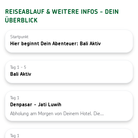
REISEABLAUF & WEITERE INFOS - DEIN
ÜBERBLICK
Startpunkt
Hier beginnt Dein Abenteuer: Bali Aktiv
Bild von © 
Tag 1 - 5
Bali Aktiv
Bild von © m
Tag 1
Denpasar - Jati Luwih
Abholung am Morgen von Deinem Hotel. Die
anschließende Fahrt führt Dich zu den Reisterrassen von
Bild von © 
Jati Luwih. Hier steigst Du um auf's Rad und beginnst
Deine ca. 90-minütige Fahrradtour durch die
Tag 1