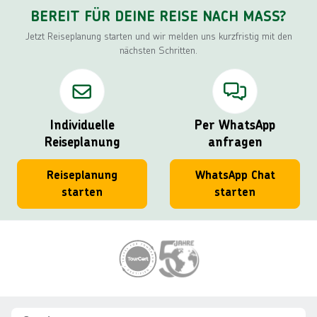
BEREIT FÜR DEINE REISE NACH MASS?
Jetzt Reiseplanung starten und wir melden uns kurzfristig mit den
nächsten Schritten.
Individuelle
Per WhatsApp
Reiseplanung
anfragen
Reiseplanung
WhatsApp Chat
starten
starten
Footer
Footer navigation