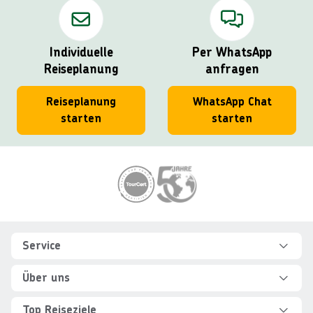
Individuelle
Per WhatsApp
Reiseplanung
anfragen
Reiseplanung
WhatsApp Chat
starten
starten
Footer
Footer navigation
Service
Hilfe und FAQ
Über uns
Kontakt
Über Explorer
Top Reiseziele