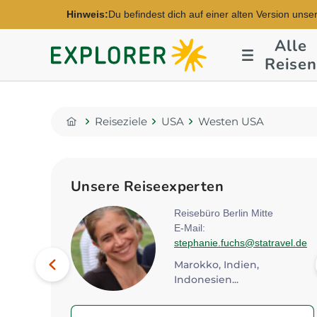
Hinweis:
Du befindest dich auf einer alten Version unse
Alle
Explorer
Reisen
Fernreisen
Reiseziele
USA
Westen USA
Home
Unsere Reiseexperten
dorf
Reisebüro Berlin Mitte
E-Mail:
plorer.de
stephanie.fuchs@statravel.de
Bild
Vorheriges
Marokko, Indien,
Indonesien...