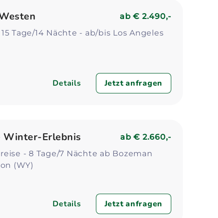
Zum Profil
Zum 
 Westen
ab
€ 2.490,-
15 Tage/14 Nächte - ab/bis Los Angeles
Details
Jetzt anfragen
 Winter-Erlebnis
ab
€ 2.660,-
reise - 8 Tage/7 Nächte ab Bozeman
son (WY)
Details
Jetzt anfragen