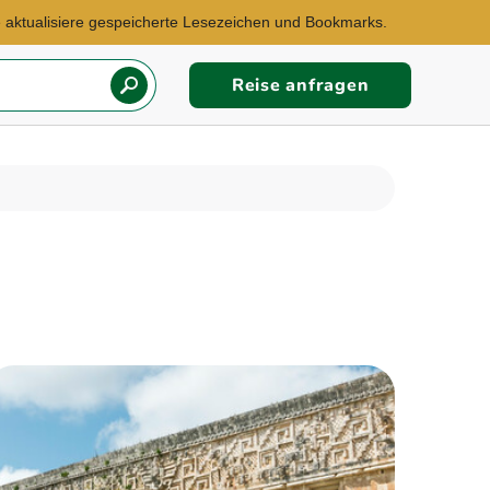
te aktualisiere gespeicherte Lesezeichen und Bookmarks.
Reise anfragen