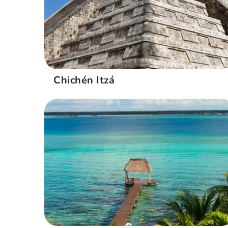
Chichén Itzá