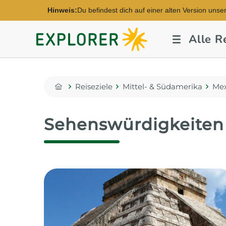
Hinweis:
Du befindest dich auf einer alten Version unse
Explorer
Alle R
Fernreisen
Reiseziele
Mittel- & Südamerika
Mex
Home
Sehenswürdigkeiten