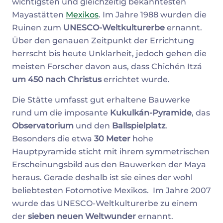
wichtigsten und gleichzeitig bekanntesten
Mayastätten
Mexikos
. Im Jahre 1988 wurden die
Ruinen zum
UNESCO-Weltkulturerbe
ernannt.
Über den genauen Zeitpunkt der Errichtung
herrscht bis heute Unklarheit, jedoch gehen die
meisten Forscher davon aus, dass Chichén Itzá
um 450 nach Christus
errichtet wurde.
Die Stätte umfasst gut erhaltene Bauwerke
rund um die imposante
Kukulkán-Pyramide
, das
Observatorium
und den
Ballspielplatz
.
Besonders die etwa
30 Meter
hohe
Hauptpyramide sticht mit ihrem symmetrischen
Erscheinungsbild aus den Bauwerken der Maya
heraus. Gerade deshalb ist sie eines der wohl
beliebtesten Fotomotive Mexikos. Im Jahre 2007
wurde das UNESCO-Weltkulturerbe zu einem
der
sieben neuen Weltwunder
ernannt.