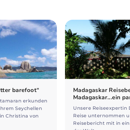
etter barefoot“
Madagaskar Reiseber
Madagaskar...ein pa
Katamaran erkunden
Unsere Reiseexpertin 
ihrem Seychellen
Reise unternommen un
in Christina von
Reisebericht mit in e