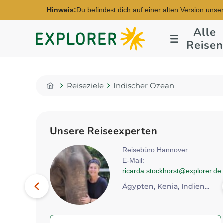
Hinweis:
Du befindest dich auf einer alten Version unse
Alle
Explorer
Reisen
Fernreisen
Reiseziele
Indischer Ozean
Home
Unsere Reiseexperten
n
Reisebüro Hannover
xplorer.de
E-Mail:
ricarda.stockhorst@explorer.de
Bild
Vorheriges
Ägypten, Kenia, Indien...