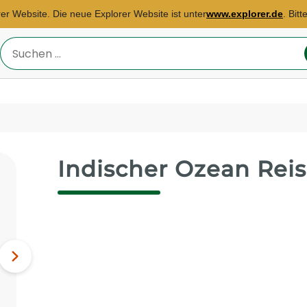
rer Website. Die neue Explorer Website ist unter
www.explorer.de
. Bit
Reiseland
eingeben
Indischer Ozean Rei
Reisebüro Freiburg
E-Mail:
julia.roths@explorer.de
Ägypten, Kenia, Marokko...
Nächstes
Bild