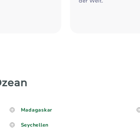
der Welt.
Ozean
Madagaskar
Seychellen