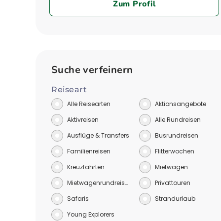
Zum Profil
Suche verfeinern
Reiseart
Alle Reisearten
Aktionsangebote
Aktivreisen
Alle Rundreisen
Ausflüge & Transfers
Busrundreisen
Familienreisen
Flitterwochen
Kreuzfahrten
Mietwagen
Mietwagenrundreisen
Privattouren
Safaris
Strandurlaub
Young Explorers