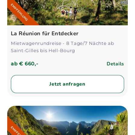
EMPFEHLUNG
La Réunion für Entdecker
Mietwagenrundreise - 8 Tage/7 Nächte ab
Saint-Gilles bis Hell-Bourg
Details
ab
€ 660,-
Jetzt anfragen