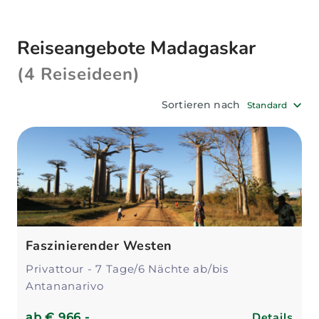
Savannen die Landschaft prägen. Eine
Madagaskar Reise abseits vom
Reiseangebote Madagaskar
Massentourismus ist ein aufregendes und
spannendes Urlaubserlebnis für Abenteurer,
(4 Reiseideen)
Naturliebhaber, Aktiv- oder Strandurlauber!
Unsere Madagaskar Reisen umfassen geführte
Sortieren nach
Standard
Reisen und Privatreisen.
Faszinierender Westen
Privattour - 7 Tage/6 Nächte ab/bis
Antananarivo
Details
ab
€ 966,-