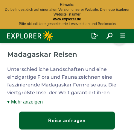
Hinweis:
Du befindest dich auf einer alten Version unserer Website. Die neue Explorer
Website ist unter
www.explorer.de
. Bitte aktualisiere gespeicherte Lesezeichen und Bookmarks.
Explorer
Fernreisen
Madagaskar Reisen
Unterschiedliche Landschaften und eine
einzigartige Flora und Fauna zeichnen eine
faszinierende Madagaskar Fernreise aus. Die
viertgrößte Insel der Welt garantiert ihren
Besuchern unvergessliche Erlebnisse - lassen Sie
Mehr anzeigen
sich von der Ursprünglichkeit verzaubern. Im
tropischen Norden warten Regenwälder,
Reise anfragen
Lemuren und traumhafte Sandstrände während
im Osten Mangrovenwälder und im Süden weite