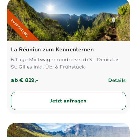
EMPFEHLUNG
La Réunion zum Kennenlernen
6 Tage Mietwagenrundreise ab St. Denis bis
St. Gilles inkl. Üb. & Frühstück
Details
ab
€ 829,-
Jetzt anfragen