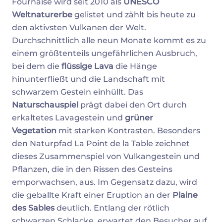
Fournaise wird seit 2010 als
UNESCO
Weltnaturerbe
gelistet und zählt bis heute zu
den aktivsten Vulkanen der Welt.
Durchschnittlich alle neun Monate kommt es zu
einem größtenteils ungefährlichen Ausbruch,
bei dem die
flüssige Lava
die Hänge
hinunterfließt und die Landschaft mit
schwarzem Gestein einhüllt. Das
Naturschauspiel
prägt dabei den Ort durch
erkaltetes Lavagestein und
grüner
Vegetation
mit starken Kontrasten. Besonders
den Naturpfad La Point de la Table zeichnet
dieses Zusammenspiel von Vulkangestein und
Pflanzen, die in den Rissen des Gesteins
emporwachsen, aus. Im Gegensatz dazu, wird
die geballte Kraft einer Eruption an der
Plaine
des Sables
deutlich. Entlang der rötlich
schwarzen Schlacke, erwartet den Besucher auf