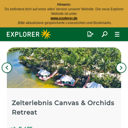
Hinweis:
Du befindest dich auf einer alten Version unserer Website. Die neue Explorer
Website ist unter
www.explorer.de
. Bitte aktualisiere gespeicherte Lesezeichen und Bookmarks.
Explorer
Fernreisen
Bild
iges
Nä
Bil
Zelterlebnis Canvas & Orchids
Retreat