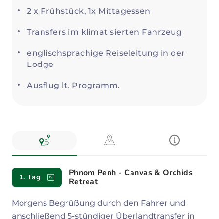
2 x Frühstück, 1x Mittagessen
Transfers im klimatisierten Fahrzeug
englischsprachige Reiseleitung in der
Lodge
Ausflug lt. Programm.
Reiseverlauf
Phnom Penh - Canvas & Orchids
1. Tag
Retreat
Morgens Begrüßung durch den Fahrer und
anschließend 5-stündiger Überlandtransfer in