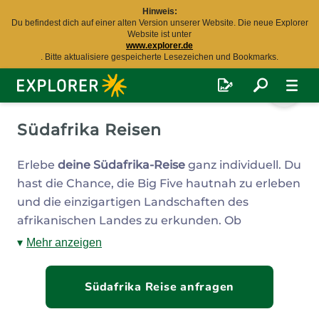
Hinweis:
Du befindest dich auf einer alten Version unserer Website. Die neue Explorer
Website ist unter
www.explorer.de
. Bitte aktualisiere gespeicherte Lesezeichen und Bookmarks.
Explorer
Fernreisen
Südafrika Reisen
Erlebe
deine Südafrika-Reise
ganz individuell. Du
hast die Chance, die Big Five hautnah zu erleben
und die einzigartigen Landschaften des
afrikanischen Landes zu erkunden. Ob
aufregende Safari mit Löwen, Elefanten und
Mehr anzeigen
Giraffen oder Whale-Watching am Indischen
Ozean – unsere
Südafrika-Reisen
bieten dir
Südafrika Reise anfragen
unzählige Möglichkeiten, auch fürs Shoppen und
Schlemmen in der Trend-Metropole Kapstadt.