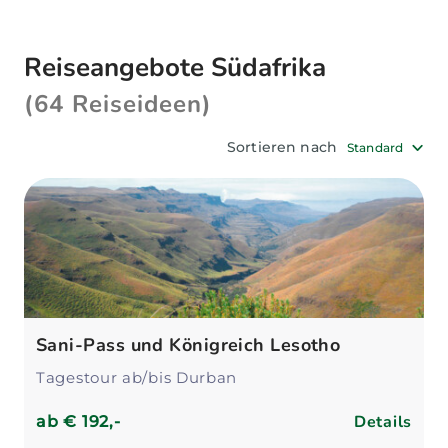
Per Nachtflug erreichst du die
Regenbogennation bequem in nur elf Stunden –
Reiseangebote Südafrika
ganz ohne Jetlag, da es keine Zeitverschiebung
zu Deutschland gibt. Unsere Reiseexperten
(64 Reiseideen)
beraten dich gerne in einem unserer Reisebüros
in ganz Deutschland rund um Reisen, Flüge,
Sortieren nach
Standard
Hotels oder
Safaris
an der Südspitze
Afrikas
.
Sani-Pass und Königreich Lesotho
Tagestour ab/bis Durban
Details
ab
€ 192,-