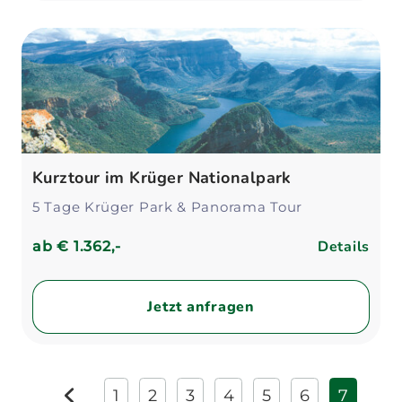
Kurztour im Krüger Nationalpark
5 Tage Krüger Park & Panorama Tour
Details
ab
€ 1.362,-
Jetzt anfragen
1
2
3
4
5
6
7